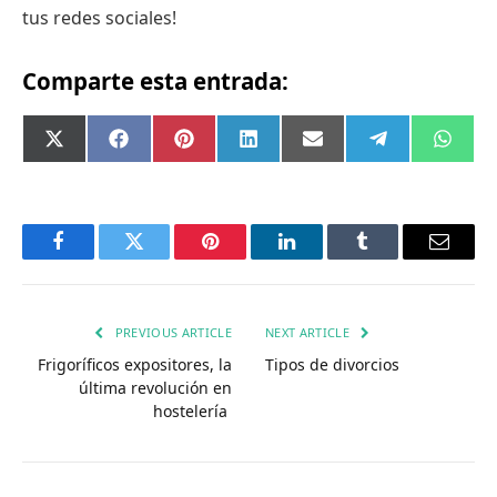
tus redes sociales!
Comparte esta entrada:
Compartir
Compartir
Compartir
Compartir
Compartir
Compartir
Comp
X
Facebook
Pinterest
LinkedIn
Email
Telegram
What
en
en
en
en
en
en
en
(Twitter)
Facebook
Twitter
Pinterest
LinkedIn
Tumblr
Email
PREVIOUS ARTICLE
NEXT ARTICLE
Frigoríficos expositores, la
Tipos de divorcios
última revolución en
hostelería