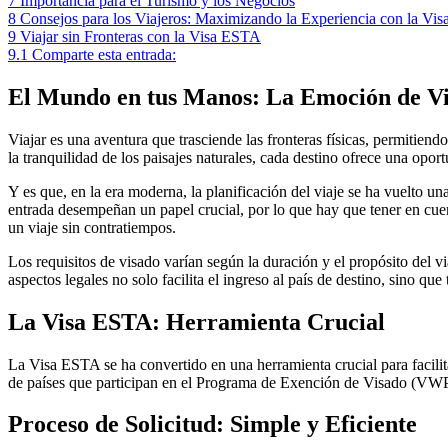
7
Importancia para el Turismo y los Negocios
8
Consejos para los Viajeros: Maximizando la Experiencia con la Vi
9
Viajar sin Fronteras con la Visa ESTA
9.1
Comparte esta entrada:
El Mundo en tus Manos: La Emoción de Vi
Viajar es una aventura que trasciende las fronteras físicas, permitiend
la tranquilidad de los paisajes naturales, cada destino ofrece una opo
Y es que, en la era moderna, la planificación del viaje se ha vuelto un
entrada desempeñan un papel crucial, por lo que hay que tener en cuent
un viaje sin contratiempos.
Los requisitos de visado varían según la duración y el propósito del v
aspectos legales no solo facilita el ingreso al país de destino, sino qu
La Visa ESTA: Herramienta Crucial
La Visa ESTA se ha convertido en una herramienta crucial para facilita
de países que participan en el Programa de Exención de Visado (VWP, p
Proceso de Solicitud: Simple y Eficiente