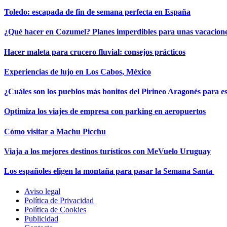
Toledo: escapada de fin de semana perfecta en España
¿Qué hacer en Cozumel? Planes imperdibles para unas vacacione
Hacer maleta para crucero fluvial: consejos prácticos
Experiencias de lujo en Los Cabos, México
¿Cuáles son los pueblos más bonitos del Pirineo Aragonés para e
Optimiza los viajes de empresa con parking en aeropuertos
Cómo visitar a Machu Picchu
Viaja a los mejores destinos turísticos con MeVuelo Uruguay
Los españoles eligen la montaña para pasar la Semana Santa
Aviso legal
Política de Privacidad
Política de Cookies
Publicidad