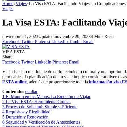
Home
»
Viajes
»
La Visa ESTA: Facilitando Viajes sin Complicaciones
Viajes
La Visa ESTA: Facilitando Viaj
noviembre 21, 2023
Updated:
noviembre 29, 2023
4 Mins Read
Facebook
Twitter
Pinterest
LinkedIn
Tumblr
Email
VISA ESTA
Share
Facebook
Twitter
LinkedIn
Pinterest
Email
Viajar ha sido una fuente de enriquecimiento cultural y una oportunid
permeables, la planificación de un viaje implica considerar diversos a
ESTA online
,
además de proporcionarte toda la
información visa E
Contenidos
ocultar
1
El Mundo en tus Manos: La Emoción de Viajar
2
La Visa ESTA: Herramienta Crucial
3
Proceso de Solicitud: Simple y Eficiente
4
Requisitos y Elegibilidad
5
Duración y Renovación
6
Seguridad y Verificación de Antecedentes