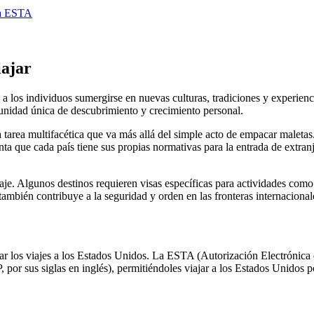
sa ESTA
ajar
o a los individuos sumergirse en nuevas culturas, tradiciones y experien
rtunidad única de descubrimiento y crecimiento personal.
a tarea multifacética que va más allá del simple acto de empacar maletas.
a que cada país tiene sus propias normativas para la entrada de extranje
iaje. Algunos destinos requieren visas específicas para actividades como
e también contribuye a la seguridad y orden en las fronteras internacional
r los viajes a los Estados Unidos. La ESTA (Autorización Electrónica de
or sus siglas en inglés), permitiéndoles viajar a los Estados Unidos po