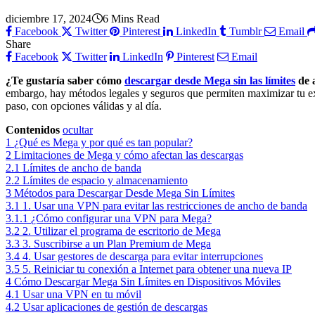
diciembre 17, 2024
6 Mins Read
Facebook
Twitter
Pinterest
LinkedIn
Tumblr
Email
Share
Facebook
Twitter
LinkedIn
Pinterest
Email
¿Te gustaría saber cómo
descargar desde Mega sin las límites
de 
embargo, hay métodos legales y seguros que permiten maximizar tu exp
paso, con opciones válidas y al día.
Contenidos
ocultar
1
¿Qué es Mega y por qué es tan popular?
2
Limitaciones de Mega y cómo afectan las descargas
2.1
Límites de ancho de banda
2.2
Límites de espacio y almacenamiento
3
Métodos para Descargar Desde Mega Sin Límites
3.1
1. Usar una VPN para evitar las restricciones de ancho de banda
3.1.1
¿Cómo configurar una VPN para Mega?
3.2
2. Utilizar el programa de escritorio de Mega
3.3
3. Suscribirse a un Plan Premium de Mega
3.4
4. Usar gestores de descarga para evitar interrupciones
3.5
5. Reiniciar tu conexión a Internet para obtener una nueva IP
4
Cómo Descargar Mega Sin Límites en Dispositivos Móviles
4.1
Usar una VPN en tu móvil
4.2
Usar aplicaciones de gestión de descargas