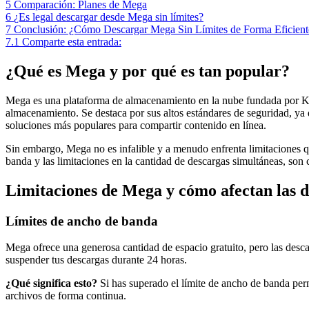
5
Comparación: Planes de Mega
6
¿Es legal descargar desde Mega sin límites?
7
Conclusión: ¿Cómo Descargar Mega Sin Límites de Forma Eficient
7.1
Comparte esta entrada:
¿Qué es Mega y por qué es tan popular?
Mega es una plataforma de almacenamiento en la nube fundada por Kim
almacenamiento. Se destaca por sus altos estándares de seguridad, ya q
soluciones más populares para compartir contenido en línea.
Sin embargo, Mega no es infalible y a menudo enfrenta limitaciones que
banda y las limitaciones en la cantidad de descargas simultáneas, so
Limitaciones de Mega y cómo afectan las 
Límites de ancho de banda
Mega ofrece una generosa cantidad de espacio gratuito, pero las desc
suspender tus descargas durante 24 horas.
¿Qué significa esto?
Si has superado el límite de ancho de banda perm
archivos de forma continua.