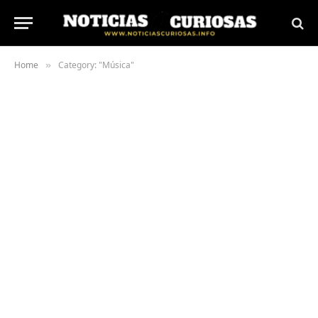
Home
Category: "Música"
»