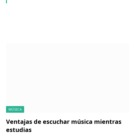
▷ Descubre una de las
Las 2 mejores radios
mejores emisoras de
online gratis de España
radio del momento ?
MÚSICA
Ventajas de escuchar música mientras
estudias