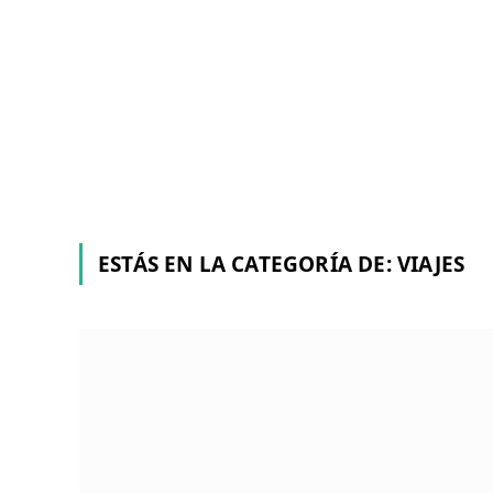
VIAJES
Toledo: escapada de fin de
perfecta en España
mayo 5, 2026
ESTÁS EN LA CATEGORÍA DE:
VIAJES