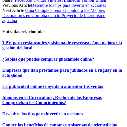
Share.
Facebook
Twitter
Pinterest
LinkedIn
Tumblr
Email
X
Facebook
Pinterest
LinkedIn
Email
Telegram
WhatsApp
Previous Article
Descubre los tips para invertir en acciones
(Twitter)
Next Article
Guía Completa para Encontrar a los Mejores
Decoradores en Córdoba para tu Proyecto de Interiorismo
agustina
Entradas relacionadas
TPV para restaurantes y sistema de reservas: cómo mejorar la
gestión del local
¿Sabías que puedes comprar guacamole online?
Empresas que dan préstamos para jubilados en Uruguay en la
actualidad
La publicidad online te ayuda a aumentar tus ventas
Idiomas en el Currículum ¿Realmente las Empresas
Comprueban los Conocimientos?
Descubre los tips para invertir en acciones
Conoce los beneficios de contar con sistemas de telemedicina