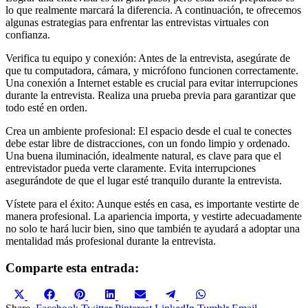
lo que realmente marcará la diferencia. A continuación, te ofrecemos
algunas estrategias para enfrentar las entrevistas virtuales con
confianza.
Verifica tu equipo y conexión: Antes de la entrevista, asegúrate de
que tu computadora, cámara, y micrófono funcionen correctamente.
Una conexión a Internet estable es crucial para evitar interrupciones
durante la entrevista. Realiza una prueba previa para garantizar que
todo esté en orden.
Crea un ambiente profesional: El espacio desde el cual te conectes
debe estar libre de distracciones, con un fondo limpio y ordenado.
Una buena iluminación, idealmente natural, es clave para que el
entrevistador pueda verte claramente. Evita interrupciones
asegurándote de que el lugar esté tranquilo durante la entrevista.
Vístete para el éxito: Aunque estés en casa, es importante vestirte de
manera profesional. La apariencia importa, y vestirte adecuadamente
no solo te hará lucir bien, sino que también te ayudará a adoptar una
mentalidad más profesional durante la entrevista.
Comparte esta entrada:
Compartir
Compartir
Compartir
Compartir
Compartir
Compartir
Compartir
en
en
en
en
en
en
en