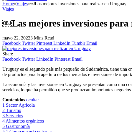
Home
»
Viajes
»
￼Las mejores inversiones para realizar en Uruguay
Viajes
￼Las mejores inversiones para 
mayo 22, 2022
3 Mins Read
Facebook
Twitter
Pinterest
LinkedIn
Tumblr
Email
Share
Facebook
Twitter
LinkedIn
Pinterest
Email
Uruguay es el segundo país más pequeño de Sudamérica, tiene una crec
de productos para la apertura de los mercados e inversiones de import
La economía y las inversiones en Uruguay se presentan como una combin
servicios, lo que ha permitido que se produzcan importantes negocios
Contenidos
ocultar
1
Sector Agrícola
2
Turismo
3
Servicios
4
Alimentos orgánicos
5
Gastronomía
5.1
Comparte esta entrada: