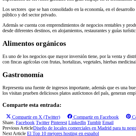
Los sectores que se han consolidado en la economía, en el desarrollo d
público y del sector privado.
Además se cuenta con emprendimientos de negocios rentables y producti
desde diferentes destinos, en alojamientos, restaurantes y guías turístic
Alimentos orgánicos
Es uno de los negocios que mayor inversión tiene, por la venta y distr
con fincas agrícolas con frutas, hortalizas, vegetales, hierbas medicin
Gastronomía
Representa una fuente de ingresos importante, además que es una buena
los visitan prueben deliciosos platos autóctonos del país, generan emp
Comparte esta entrada:
Compartir en
X (Twitter)
Compartir en
Facebook
C
Share.
Facebook
Twitter
Pinterest
LinkedIn
Tumblr
Email
Previous Article
Diseño de locales comerciales en Madrid para tu neg
Next Article
El Top 10 mejores hosting en español