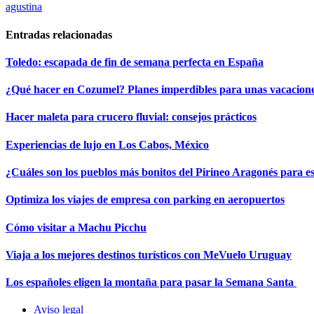
agustina
Entradas relacionadas
Toledo: escapada de fin de semana perfecta en España
¿Qué hacer en Cozumel? Planes imperdibles para unas vacacione
Hacer maleta para crucero fluvial: consejos prácticos
Experiencias de lujo en Los Cabos, México
¿Cuáles son los pueblos más bonitos del Pirineo Aragonés para e
Optimiza los viajes de empresa con parking en aeropuertos
Cómo visitar a Machu Picchu
Viaja a los mejores destinos turísticos con MeVuelo Uruguay
Los españoles eligen la montaña para pasar la Semana Santa
Aviso legal