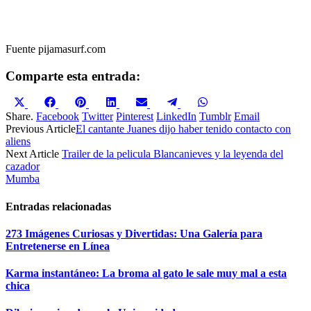
Fuente pijamasurf.com
Comparte esta entrada:
Compartir
Compartir
Compartir
Compartir
Compartir
Compartir
Compartir
en
en
en
en
en
en
en
Share.
Facebook
Twitter
Pinterest
LinkedIn
Tumblr
Email
X
Facebook
Pinterest
LinkedIn
Email
Telegram
WhatsApp
Previous Article
El cantante Juanes dijo haber tenido contacto con
(Twitter)
aliens
Next Article
Trailer de la pelicula Blancanieves y la leyenda del
cazador
Mumba
Entradas relacionadas
273 Imágenes Curiosas y Divertidas: Una Galería para
Entretenerse en Línea
Karma instantáneo: La broma al gato le sale muy mal a esta
chica