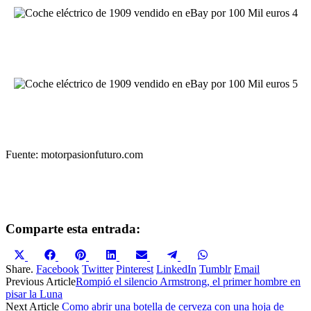
Fuente: motorpasionfuturo.com
Comparte esta entrada:
Compartir
Compartir
Compartir
Compartir
Compartir
Compartir
Compartir
en
en
en
en
en
en
en
Share.
Facebook
Twitter
Pinterest
LinkedIn
Tumblr
Email
X
Facebook
Pinterest
LinkedIn
Email
Telegram
WhatsApp
Previous Article
Rompió el silencio Armstrong, el primer hombre en
(Twitter)
pisar la Luna
Next Article
Como abrir una botella de cerveza con una hoja de