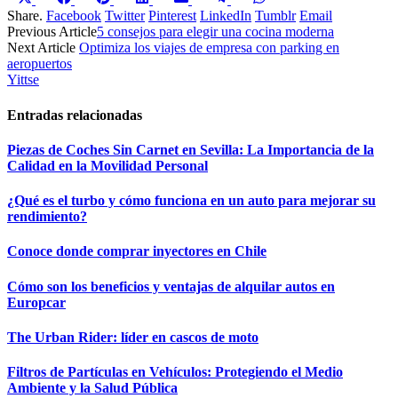
en
en
en
en
en
en
en
(Twitter)
Share.
Facebook
Twitter
Pinterest
LinkedIn
Tumblr
Email
Previous Article
5 consejos para elegir una cocina moderna
Next Article
Optimiza los viajes de empresa con parking en
aeropuertos
Yittse
Entradas relacionadas
Piezas de Coches Sin Carnet en Sevilla: La Importancia de la
Calidad en la Movilidad Personal
¿Qué es el turbo y cómo funciona en un auto para mejorar su
rendimiento?
Conoce donde comprar inyectores en Chile
Cómo son los beneficios y ventajas de alquilar autos en
Europcar
The Urban Rider: líder en cascos de moto
Filtros de Partículas en Vehículos: Protegiendo el Medio
Ambiente y la Salud Pública