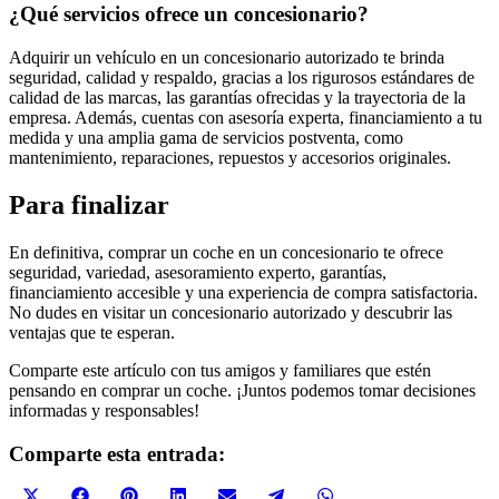
¿Qué servicios ofrece un concesionario?
Adquirir un vehículo en un concesionario autorizado te brinda
seguridad, calidad y respaldo, gracias a los rigurosos estándares de
calidad de las marcas, las garantías ofrecidas y la trayectoria de la
empresa. Además, cuentas con asesoría experta, financiamiento a tu
medida y una amplia gama de servicios postventa, como
mantenimiento, reparaciones, repuestos y accesorios originales.
Para finalizar
En definitiva, comprar un coche en un concesionario te ofrece
seguridad, variedad, asesoramiento experto, garantías,
financiamiento accesible y una experiencia de compra satisfactoria.
No dudes en visitar un concesionario autorizado y descubrir las
ventajas que te esperan.
Comparte este artículo con tus amigos y familiares que estén
pensando en comprar un coche. ¡Juntos podemos tomar decisiones
informadas y responsables!
Comparte esta entrada:
Compartir
Compartir
Compartir
Compartir
Compartir
Compartir
Compartir
X
Facebook
Pinterest
LinkedIn
Email
Telegram
WhatsApp