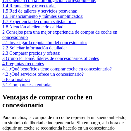
1.3
Cuentan con la homologación correspondiente:
1.4
Reputación y trayectoria:
1.5
Red de talleres y servicios postventa:
1.6
Financiamiento y trámites simplificados:
1.7
Experiencia de compra satisfactoria:
1.8
Atención al cliente de calidad:
2
Consejos para una mejor experiencia de compra de coche en
concesionario
2.1
Investigar la reputación del concesionario:
2.2
Solicitar información detallada:
2.3
Comparar precios y ofertas:
3
Grupo F. Tomé: líderes de concesionarios oficiales
4
Preguntas frecuentes
4.1
¿Qué beneficios tiene comprar coche en concesionario?
4.2
¿Qué servicios ofrece un concesionario?
5
Para finalizar
5.1
Comparte esta entrada:
Ventajas de comprar coche en
concesionario
Para muchos, la compra de un coche representa un sueño anhelado,
un símbolo de libertad e independencia. Sin embargo, a la hora de
adquirir un coche se recomienda hacerlo en un concesionario