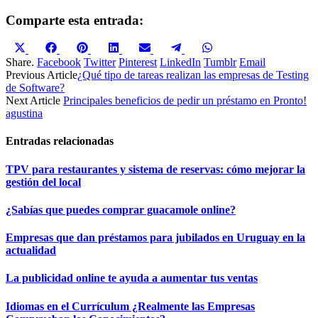
Comparte esta entrada:
Compartir
Compartir
Compartir
Compartir
Compartir
Compartir
Compartir
en
en
en
en
en
en
en
Share.
Facebook
Twitter
Pinterest
LinkedIn
Tumblr
Email
X
Facebook
Pinterest
LinkedIn
Email
Telegram
WhatsApp
Previous Article
¿Qué tipo de tareas realizan las empresas de Testing
(Twitter)
de Software?
Next Article
Principales beneficios de pedir un préstamo en Pronto!
agustina
Entradas relacionadas
TPV para restaurantes y sistema de reservas: cómo mejorar la
gestión del local
¿Sabías que puedes comprar guacamole online?
Empresas que dan préstamos para jubilados en Uruguay en la
actualidad
La publicidad online te ayuda a aumentar tus ventas
Idiomas en el Currículum ¿Realmente las Empresas