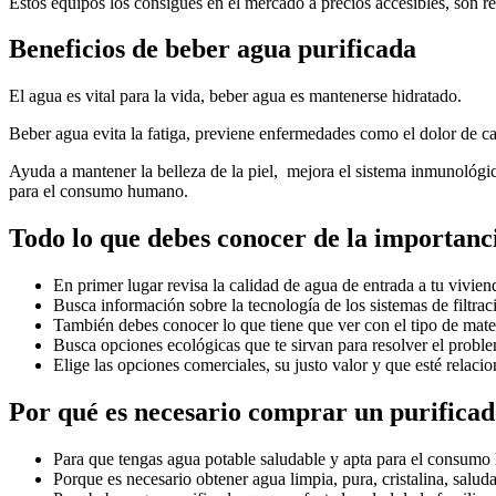
Estos equipos los consigues en el mercado a precios accesibles, son r
Beneficios de beber agua purificada
El agua es vital para la vida, beber agua es mantenerse hidratado.
Beber agua evita la fatiga, previene enfermedades como el dolor de cab
Ayuda a mantener la belleza de la piel, mejora el sistema inmunológic
para el consumo humano.
Todo lo que debes conocer de la importanc
En primer lugar revisa la calidad de agua de entrada a tu vivien
Busca información sobre la tecnología de los sistemas de filtrac
También debes conocer lo que tiene que ver con el tipo de mater
Busca opciones ecológicas que te sirvan para resolver el proble
Elige las opciones comerciales, su justo valor y que esté relac
Por qué es necesario comprar un purificad
Para que tengas agua potable saludable y apta para el consum
Porque es necesario obtener agua limpia, pura, cristalina, saluda