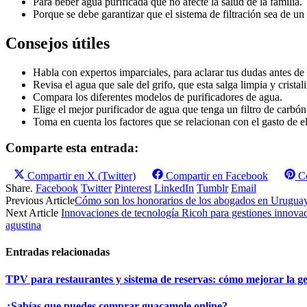
Para beber agua purificada que no afecte la salud de la familia.
Porque se debe garantizar que el sistema de filtración sea de u
Consejos útiles
Habla con expertos imparciales, para aclarar tus dudas antes de
Revisa el agua que sale del grifo, que esta salga limpia y cristal
Compara los diferentes modelos de purificadores de agua.
Elige el mejor purificador de agua que tenga un filtro de carbó
Toma en cuenta los factores que se relacionan con el gasto de e
Comparte esta entrada:
Compartir en
X (Twitter)
Compartir en
Facebook
C
Share.
Facebook
Twitter
Pinterest
LinkedIn
Tumblr
Email
Previous Article
Cómo son los honorarios de los abogados en Urugua
Next Article
Innovaciones de tecnología Ricoh para gestiones innova
agustina
Entradas relacionadas
TPV para restaurantes y sistema de reservas: cómo mejorar la ges
¿Sabías que puedes comprar guacamole online?