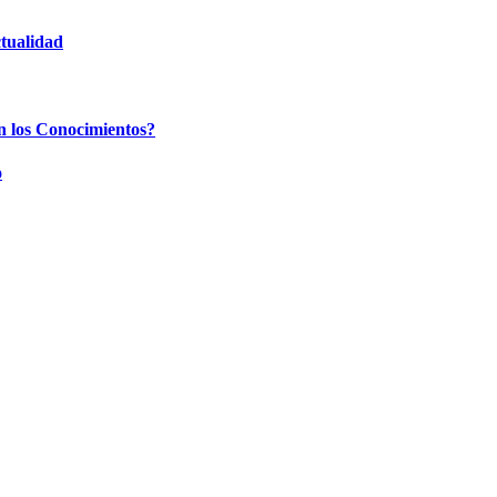
tualidad
 los Conocimientos?
o