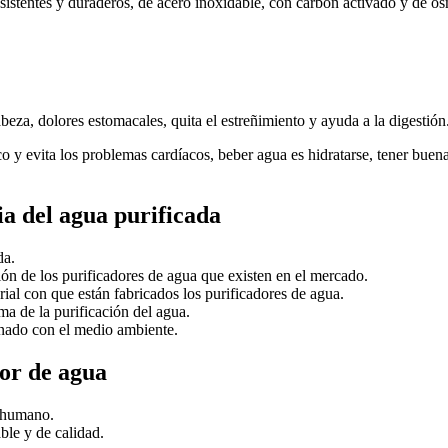
esistentes y duraderos, de acero inoxidable, con carbón activado y de ó
eza, dolores estomacales, quita el estreñimiento y ayuda a la digestión
o y evita los problemas cardíacos, beber agua es hidratarse, tener bue
ia del agua purificada
da.
ión de los purificadores de agua que existen en el mercado.
ial con que están fabricados los purificadores de agua.
ma de la purificación del agua.
ionado con el medio ambiente.
or de agua
o humano.
ble y de calidad.