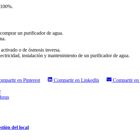
n 100%.
 comprar un purificador de agua.
ina.
n activado o de ósmosis inversa.
lectricidad, instalación y mantenimiento de un purificador de agua.
ompartir en
Pinterest
Compartir en
LinkedIn
Compartir en
y
doras
tión del local