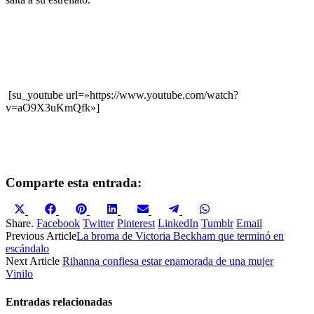
[su_youtube url=»https://www.youtube.com/watch?
v=aO9X3uKmQfk»]
Comparte esta entrada:
Compartir
Compartir
Compartir
Compartir
Compartir
Compartir
Compartir
en
en
en
en
en
en
en
Share.
Facebook
Twitter
Pinterest
LinkedIn
Tumblr
Email
X
Facebook
Pinterest
LinkedIn
Email
Telegram
WhatsApp
Previous Article
La broma de Victoria Beckham que terminó en
(Twitter)
escándalo
Next Article
Rihanna confiesa estar enamorada de una mujer
Vinilo
Entradas relacionadas