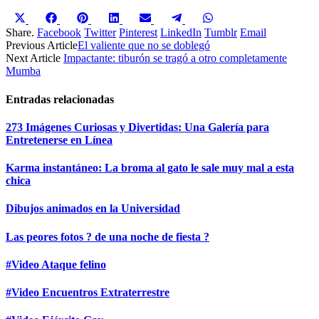
Compartir
Compartir
Compartir
Compartir
Compartir
Compartir
Compartir
en
en
en
en
en
en
en
Share.
Facebook
Twitter
Pinterest
LinkedIn
Tumblr
Email
X
Facebook
Pinterest
LinkedIn
Email
Telegram
WhatsApp
Previous Article
El valiente que no se doblegó
(Twitter)
Next Article
Impactante: tiburón se tragó a otro completamente
Mumba
Entradas relacionadas
273 Imágenes Curiosas y Divertidas: Una Galería para
Entretenerse en Línea
Karma instantáneo: La broma al gato le sale muy mal a esta
chica
Dibujos animados en la Universidad
Las peores fotos ? de una noche de fiesta ?
#Video Ataque felino
#Video Encuentros Extraterrestre