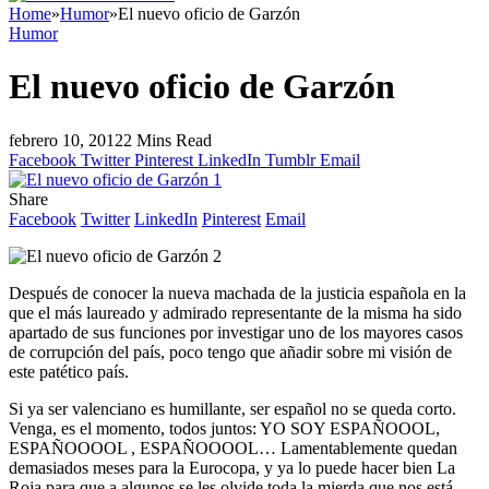
Home
»
Humor
»
El nuevo oficio de Garzón
Humor
El nuevo oficio de Garzón
febrero 10, 2012
2 Mins Read
Facebook
Twitter
Pinterest
LinkedIn
Tumblr
Email
Share
Facebook
Twitter
LinkedIn
Pinterest
Email
Después de conocer la nueva machada de la justicia española en la
que el más laureado y admirado representante de la misma ha sido
apartado de sus funciones por investigar uno de los mayores casos
de corrupción del país, poco tengo que añadir sobre mi visión de
este patético país.
Si ya ser valenciano es humillante, ser español no se queda corto.
Venga, es el momento, todos juntos: YO SOY ESPAÑOOOL,
ESPAÑOOOOL , ESPAÑOOOOL… Lamentablemente quedan
demasiados meses para la Eurocopa, y ya lo puede hacer bien La
Roja para que a algunos se les olvide toda la mierda que nos está