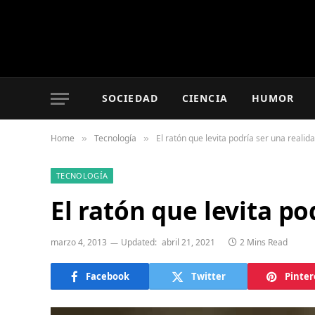
SOCIEDAD
CIENCIA
HUMOR
Home
Tecnología
El ratón que levita podría ser una realid
»
»
TECNOLOGÍA
El ratón que levita po
marzo 4, 2013
Updated:
abril 21, 2021
2 Mins Read
Facebook
Twitter
Pinter