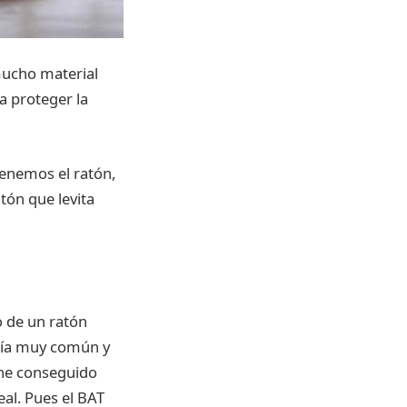
mucho material
a proteger la
tenemos el ratón,
tón que levita
 de un ratón
ogía muy común y
 he conseguido
eal. Pues el BAT