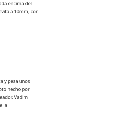
nada encima del
evita a 10mm, con
ca y pesa unos
epto hecho por
reador, Vadim
e la