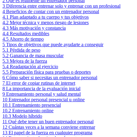
2
Qué es realmente un entrenador personal
3
Diferencia entre entrenar solo y entrenar con un profesional
4
Beneficios de contar con un entrenador personal
4.1
Plan adaptado a tu cuerpo y tus objetivos
4.2
Mejor técnica y menos riesgo de lesiones
4.3
Más motivación y constancia
4.4
Resultados medibles
4.5
Ahorro de tiempo
5
Tipos de objetivos que puede ayudarte a conseguir
5.1
Pérdida de peso
5.2
Ganancia de masa muscular
5.3
Mejora de la fuerza
5.4
Readaptación al ejercicio
5.5
Preparación física para pruebas o deportes
6
Cómo saber si necesitas un entrenador personal
7
El error de copiar rutinas de internet
8
La importancia de la evaluación inicial
9
Entrenamiento personal y salud mental
10
Entrenador personal presencial u online
10.1
Entrenamiento presencial
10.2
Entrenamiento online
10.3
Modelo híbrido
11
Qué debe tener un buen entrenador personal
12
Cuántas veces a la semana conviene entrenar
13
El papel de la fuerza en cualquier programa