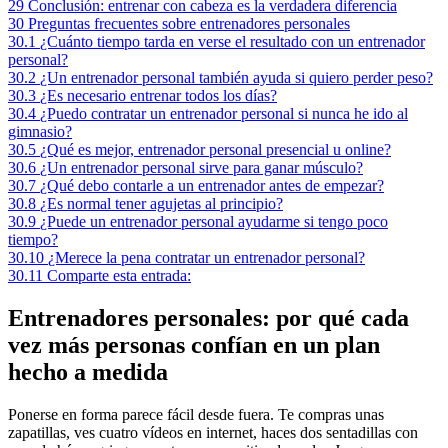
29
Conclusión: entrenar con cabeza es la verdadera diferencia
30
Preguntas frecuentes sobre entrenadores personales
30.1
¿Cuánto tiempo tarda en verse el resultado con un entrenador
personal?
30.2
¿Un entrenador personal también ayuda si quiero perder peso?
30.3
¿Es necesario entrenar todos los días?
30.4
¿Puedo contratar un entrenador personal si nunca he ido al
gimnasio?
30.5
¿Qué es mejor, entrenador personal presencial u online?
30.6
¿Un entrenador personal sirve para ganar músculo?
30.7
¿Qué debo contarle a un entrenador antes de empezar?
30.8
¿Es normal tener agujetas al principio?
30.9
¿Puede un entrenador personal ayudarme si tengo poco
tiempo?
30.10
¿Merece la pena contratar un entrenador personal?
30.11
Comparte esta entrada:
Entrenadores personales: por qué cada
vez más personas confían en un plan
hecho a medida
Ponerse en forma parece fácil desde fuera. Te compras unas
zapatillas, ves cuatro vídeos en internet, haces dos sentadillas con