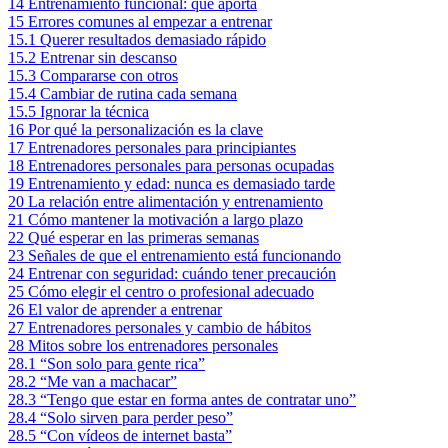
14
Entrenamiento funcional: qué aporta
15
Errores comunes al empezar a entrenar
15.1
Querer resultados demasiado rápido
15.2
Entrenar sin descanso
15.3
Compararse con otros
15.4
Cambiar de rutina cada semana
15.5
Ignorar la técnica
16
Por qué la personalización es la clave
17
Entrenadores personales para principiantes
18
Entrenadores personales para personas ocupadas
19
Entrenamiento y edad: nunca es demasiado tarde
20
La relación entre alimentación y entrenamiento
21
Cómo mantener la motivación a largo plazo
22
Qué esperar en las primeras semanas
23
Señales de que el entrenamiento está funcionando
24
Entrenar con seguridad: cuándo tener precaución
25
Cómo elegir el centro o profesional adecuado
26
El valor de aprender a entrenar
27
Entrenadores personales y cambio de hábitos
28
Mitos sobre los entrenadores personales
28.1
“Son solo para gente rica”
28.2
“Me van a machacar”
28.3
“Tengo que estar en forma antes de contratar uno”
28.4
“Solo sirven para perder peso”
28.5
“Con vídeos de internet basta”