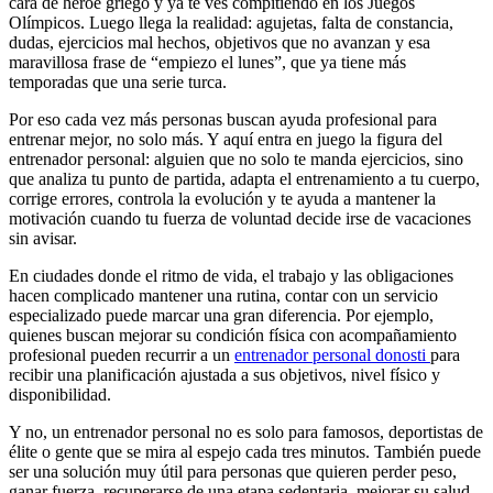
cara de héroe griego y ya te ves compitiendo en los Juegos
Olímpicos. Luego llega la realidad: agujetas, falta de constancia,
dudas, ejercicios mal hechos, objetivos que no avanzan y esa
maravillosa frase de “empiezo el lunes”, que ya tiene más
temporadas que una serie turca.
Por eso cada vez más personas buscan ayuda profesional para
entrenar mejor, no solo más. Y aquí entra en juego la figura del
entrenador personal: alguien que no solo te manda ejercicios, sino
que analiza tu punto de partida, adapta el entrenamiento a tu cuerpo,
corrige errores, controla la evolución y te ayuda a mantener la
motivación cuando tu fuerza de voluntad decide irse de vacaciones
sin avisar.
En ciudades donde el ritmo de vida, el trabajo y las obligaciones
hacen complicado mantener una rutina, contar con un servicio
especializado puede marcar una gran diferencia. Por ejemplo,
quienes buscan mejorar su condición física con acompañamiento
profesional pueden recurrir a un
entrenador personal donosti
para
recibir una planificación ajustada a sus objetivos, nivel físico y
disponibilidad.
Y no, un entrenador personal no es solo para famosos, deportistas de
élite o gente que se mira al espejo cada tres minutos. También puede
ser una solución muy útil para personas que quieren perder peso,
ganar fuerza, recuperarse de una etapa sedentaria, mejorar su salud,