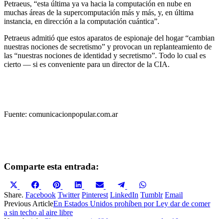
Petraeus, “esta última ya va hacia la computación en nube en
muchas áreas de la supercomputación más y más, y, en última
instancia, en dirección a la computación cuántica”.
Petraeus admitió que estos aparatos de espionaje del hogar “cambian
nuestras nociones de secretismo” y provocan un replanteamiento de
las “nuestras nociones de identidad y secretismo”. Todo lo cual es
cierto — si es conveniente para un director de la CIA.
Fuente: comunicacionpopular.com.ar
Comparte esta entrada:
Compartir
Compartir
Compartir
Compartir
Compartir
Compartir
Compartir
en
en
en
en
en
en
en
Share.
Facebook
Twitter
Pinterest
LinkedIn
Tumblr
Email
X
Facebook
Pinterest
LinkedIn
Email
Telegram
WhatsApp
Previous Article
En Estados Unidos prohíben por Ley dar de comer
(Twitter)
a sin techo al aire libre