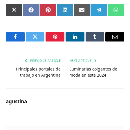
Compartir
Compartir
Compartir
Compartir
Compartir
Compartir
Comp
X
Facebook
Pinterest
LinkedIn
Email
Telegram
What
en
en
en
en
en
en
en
(Twitter)
Facebook
Twitter
Pinterest
LinkedIn
Tumblr
Email
PREVIOUS ARTICLE
NEXT ARTICLE
Principales portales de
Luminarias colgantes de
trabajo en Argentina
moda en este 2024
agustina