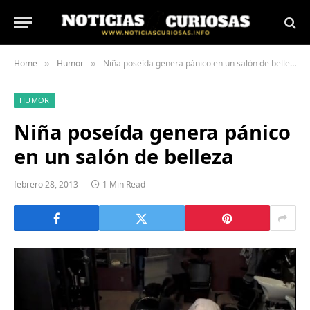
Home
Humor
Niña poseída genera pánico en un salón de belleza
»
»
HUMOR
Niña poseída genera pánico
en un salón de belleza
febrero 28, 2013
1 Min Read