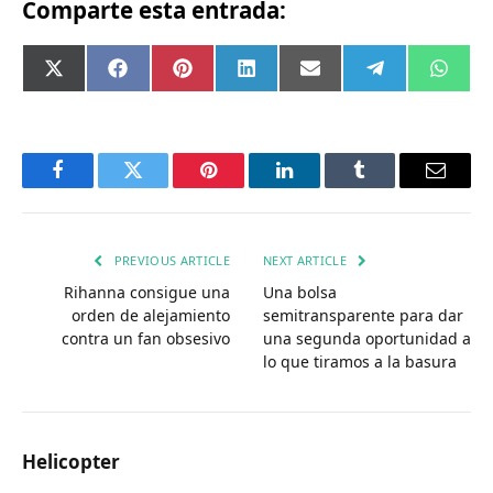
Comparte esta entrada:
Compartir
Compartir
Compartir
Compartir
Compartir
Compartir
Comp
X
Facebook
Pinterest
LinkedIn
Email
Telegram
What
en
en
en
en
en
en
en
(Twitter)
Facebook
Twitter
Pinterest
LinkedIn
Tumblr
Email
PREVIOUS ARTICLE
NEXT ARTICLE
Rihanna consigue una
Una bolsa
orden de alejamiento
semitransparente para dar
contra un fan obsesivo
una segunda oportunidad a
lo que tiramos a la basura
Helicopter