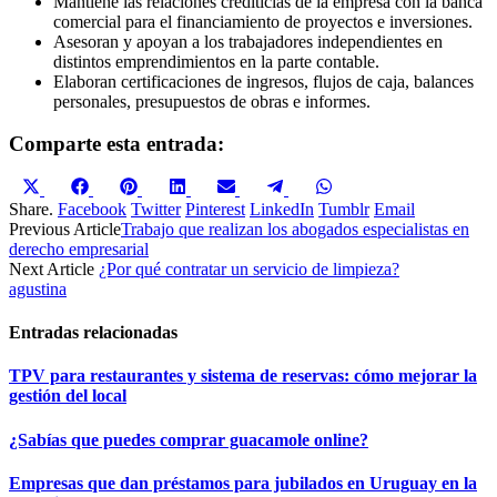
Mantiene las relaciones crediticias de la empresa con la banca
comercial para el financiamiento de proyectos e inversiones.
Asesoran y apoyan a los trabajadores independientes en
distintos emprendimientos en la parte contable.
Elaboran certificaciones de ingresos, flujos de caja, balances
personales, presupuestos de obras e informes.
Comparte esta entrada:
Compartir
Compartir
Compartir
Compartir
Compartir
Compartir
Compartir
en
en
en
en
en
en
en
Share.
Facebook
Twitter
Pinterest
LinkedIn
Tumblr
Email
X
Facebook
Pinterest
LinkedIn
Email
Telegram
WhatsApp
Previous Article
Trabajo que realizan los abogados especialistas en
(Twitter)
derecho empresarial
Next Article
¿Por qué contratar un servicio de limpieza?
agustina
Entradas relacionadas
TPV para restaurantes y sistema de reservas: cómo mejorar la
gestión del local
¿Sabías que puedes comprar guacamole online?
Empresas que dan préstamos para jubilados en Uruguay en la