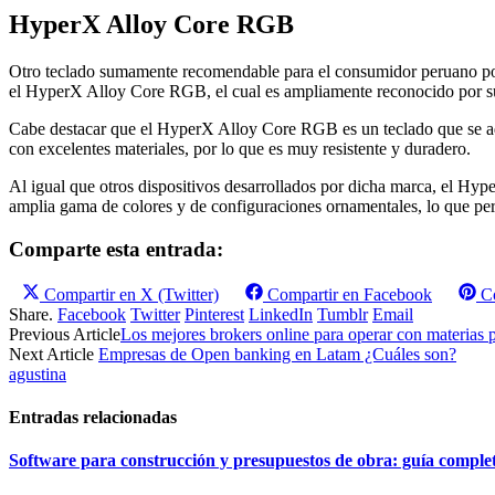
HyperX Alloy Core RGB
Otro teclado sumamente recomendable para el consumidor peruano por 
el HyperX Alloy Core RGB, el cual es ampliamente reconocido por su 
Cabe destacar que el HyperX Alloy Core RGB es un teclado que se adap
con excelentes materiales, por lo que es muy resistente y duradero.
Al igual que otros dispositivos desarrollados por dicha marca, el Hyp
amplia gama de colores y de configuraciones ornamentales, lo que per
Comparte esta entrada:
Compartir en
X (Twitter)
Compartir en
Facebook
C
Share.
Facebook
Twitter
Pinterest
LinkedIn
Tumblr
Email
Previous Article
Los mejores brokers online para operar con materias 
Next Article
Empresas de Open banking en Latam ¿Cuáles son?
agustina
Entradas relacionadas
Software para construcción y presupuestos de obra: guía comple