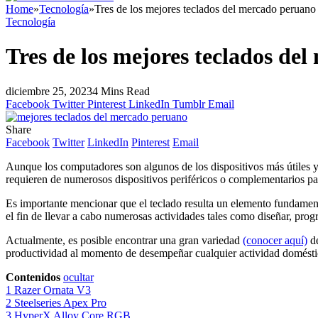
Home
»
Tecnología
»
Tres de los mejores teclados del mercado peruano
Tecnología
Tres de los mejores teclados de
diciembre 25, 2023
4 Mins Read
Facebook
Twitter
Pinterest
LinkedIn
Tumblr
Email
Share
Facebook
Twitter
LinkedIn
Pinterest
Email
Aunque los computadores son algunos de los dispositivos más útiles y
requieren de numerosos dispositivos periféricos o complementarios pa
Es importante mencionar que el teclado resulta un elemento fundamenta
el fin de llevar a cabo numerosas actividades tales como diseñar, prog
Actualmente, es posible encontrar una gran variedad
(conocer aquí)
de
productividad al momento de desempeñar cualquier actividad doméstica
Contenidos
ocultar
1
Razer Ornata V3
2
Steelseries Apex Pro
3
HyperX Alloy Core RGB