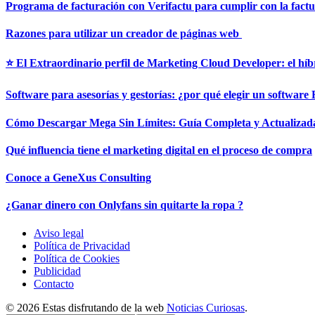
Programa de facturación con Verifactu para cumplir con la factur
Razones para utilizar un creador de páginas web
⭐ El Extraordinario perfil de Marketing Cloud Developer: el híb
Software para asesorías y gestorías: ¿por qué elegir un softwar
Cómo Descargar Mega Sin Límites: Guía Completa y Actualizad
Qué influencia tiene el marketing digital en el proceso de compra
Conoce a GeneXus Consulting
¿Ganar dinero con Onlyfans sin quitarte la ropa ?
Aviso legal
Política de Privacidad
Política de Cookies
Publicidad
Contacto
© 2026 Estas disfrutando de la web
Noticias Curiosas
.