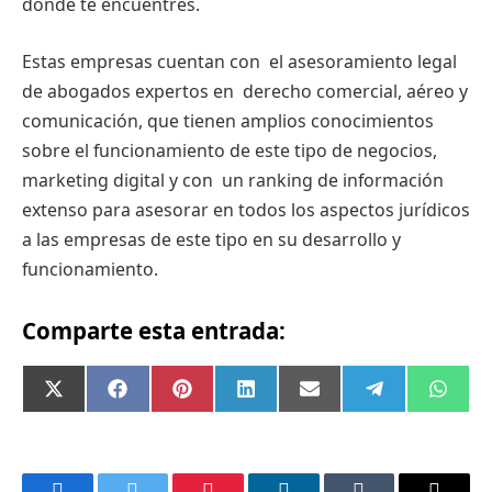
donde te encuentres.
Estas empresas cuentan con el asesoramiento legal
de abogados expertos en derecho comercial, aéreo y
comunicación, que tienen amplios conocimientos
sobre el funcionamiento de este tipo de negocios,
marketing digital y con un ranking de información
extenso para asesorar en todos los aspectos jurídicos
a las empresas de este tipo en su desarrollo y
funcionamiento.
Comparte esta entrada:
Compartir
Compartir
Compartir
Compartir
Compartir
Compartir
Comp
X
Facebook
Pinterest
LinkedIn
Email
Telegram
What
en
en
en
en
en
en
en
(Twitter)