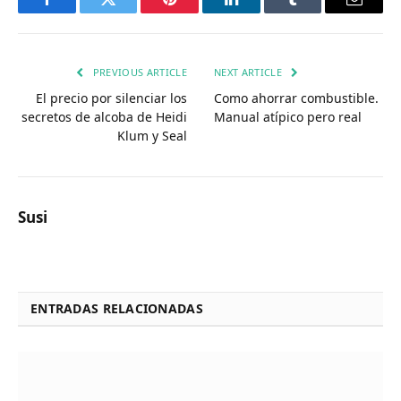
Facebook
Twitter
Pinterest
LinkedIn
Tumblr
Email
PREVIOUS ARTICLE
NEXT ARTICLE
El precio por silenciar los
Como ahorrar combustible.
secretos de alcoba de Heidi
Manual atípico pero real
Klum y Seal
Susi
ENTRADAS RELACIONADAS