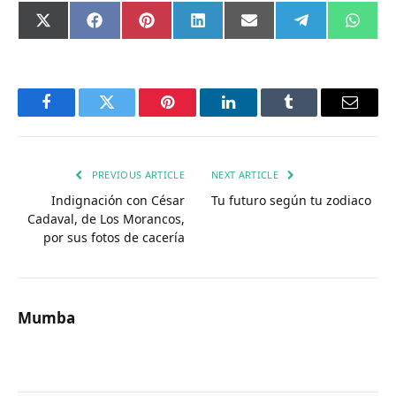
Compartir
Compartir
Compartir
Compartir
Compartir
Compartir
Comp
X
Facebook
Pinterest
LinkedIn
Email
Telegram
What
en
en
en
en
en
en
en
(Twitter)
Facebook
Twitter
Pinterest
LinkedIn
Tumblr
Email
PREVIOUS ARTICLE
NEXT ARTICLE
Indignación con César
Tu futuro según tu zodiaco
Cadaval, de Los Morancos,
por sus fotos de cacería
Mumba