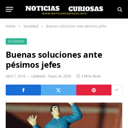
Home
Sociedad
Buenas soluciones ante pésimos jefes
»
»
SOCIEDAD
Buenas soluciones ante
pésimos jefes
abril 7, 2016
Updated:
mayo 24, 2020
3 Mins Read