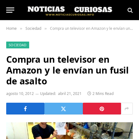
Home
Sociedad
Compra un televisor en Amazon y le envían un fusil de asalto
»
»
SOCIEDAD
Compra un televisor en
Amazon y le envían un fusil
de asalto
agosto 10, 2012
Updated:
abril 21, 2021
2 Mins Read