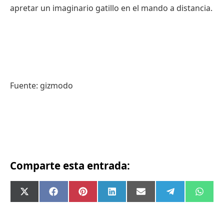
apretar un imaginario gatillo en el mando a distancia.
Fuente: gizmodo
Comparte esta entrada:
Compartir
Compartir
Compartir
Compartir
Compartir
Compartir
Comp
X
Facebook
Pinterest
LinkedIn
Email
Telegram
What
en
en
en
en
en
en
en
(Twitter)