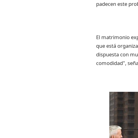
padecen este pro
El matrimonio exp
que está organiz
dispuesta con mue
comodidad", seña