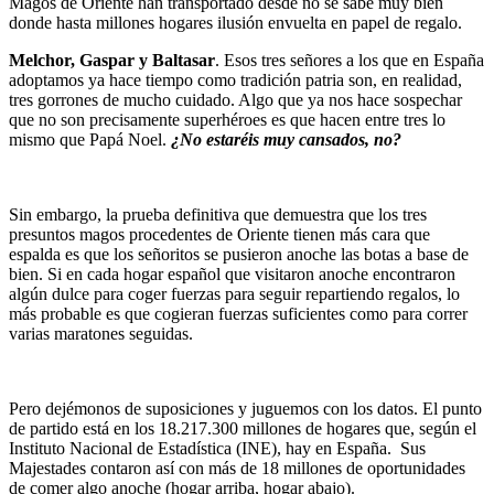
Magos de Oriente han transportado desde no se sabe muy bien
donde hasta millones hogares ilusión envuelta en papel de regalo.
Melchor, Gaspar y Baltasar
. Esos tres señores a los que en España
adoptamos ya hace tiempo como tradición patria son, en realidad,
tres gorrones de mucho cuidado. Algo que ya nos hace sospechar
que no son precisamente superhéroes es que hacen entre tres lo
mismo que Papá Noel.
¿No estaréis muy cansados, no?
Sin embargo, la prueba definitiva que demuestra que los tres
presuntos magos procedentes de Oriente tienen más cara que
espalda es que los señoritos se pusieron anoche las botas a base de
bien. Si en cada hogar español que visitaron anoche encontraron
algún dulce para coger fuerzas para seguir repartiendo regalos, lo
más probable es que cogieran fuerzas suficientes como para correr
varias maratones seguidas.
Pero dejémonos de suposiciones y juguemos con los datos. El punto
de partido está en los 18.217.300 millones de hogares que, según el
Instituto Nacional de Estadística (INE), hay en España. Sus
Majestades contaron así con más de 18 millones de oportunidades
de comer algo anoche (hogar arriba, hogar abajo).