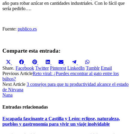
año para robar azúcar en cantidades industriales. Con lo fácil que
sería pedirlo….
Fuente:
publico.es
Comparte esta entrada:
Compartir
Compartir
Compartir
Compartir
Compartir
Compartir
Compartir
en
en
en
en
en
en
en
Share.
Facebook
Twitter
Pinterest
LinkedIn
Tumblr
Email
X
Facebook
Pinterest
LinkedIn
Email
Telegram
WhatsApp
Previous Article
Reto viral: ¿Puedes encontrar al gato entre los
(Twitter)
búhos?
Next Article
3 consejos para que tu productividad alcance el estado
de Nirvana
Nana
Entradas relacionadas
Escapada fascinante a Castilla y León: eclipse, naturaleza,
pueblos y gastronomía para vivir un viaje inolvidable