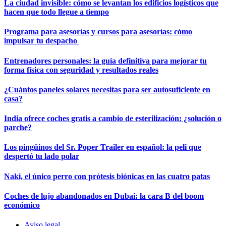
La ciudad invisible: cómo se levantan los edificios logísticos que
hacen que todo llegue a tiempo
Programa para asesorías y cursos para asesorías: cómo
impulsar tu despacho
Entrenadores personales: la guía definitiva para mejorar tu
forma física con seguridad y resultados reales
¿Cuántos paneles solares necesitas para ser autosuficiente en
casa?
India ofrece coches gratis a cambio de esterilización: ¿solución o
parche?
Los pingüinos del Sr. Poper Trailer en español: la peli que
despertó tu lado polar
Naki, el único perro con prótesis biónicas en las cuatro patas
Coches de lujo abandonados en Dubai: la cara B del boom
económico
Aviso legal