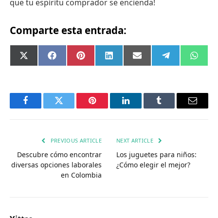
que tu espíritu comprador se encienda!
Comparte esta entrada:
Compartir
Compartir
Compartir
Compartir
Compartir
Compartir
Comp
X
Facebook
Pinterest
LinkedIn
Email
Telegram
What
en
en
en
en
en
en
en
(Twitter)
Facebook
Twitter
Pinterest
LinkedIn
Tumblr
Email
PREVIOUS ARTICLE
NEXT ARTICLE
Descubre cómo encontrar
Los juguetes para niños:
diversas opciones laborales
¿Cómo elegir el mejor?
en Colombia