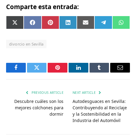
Comparte esta entrada:
Compartir
Compartir
Compartir
Compartir
Compartir
Compartir
Comp
X
Facebook
Pinterest
LinkedIn
Email
Telegram
What
en
en
en
en
en
en
en
(Twitter)
divorcio en Sevilla
Facebook
Twitter
Pinterest
LinkedIn
Tumblr
Email
PREVIOUS ARTICLE
NEXT ARTICLE
Descubre cuáles son los
Autodesguaces en Sevilla:
mejores colchones para
Contribuyendo al Reciclaje
dormir
y la Sostenibilidad en la
Industria del Automóvil