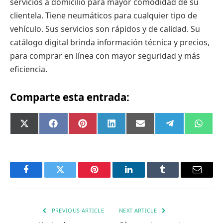
servicios a domicilio para mayor comodidad de su
clientela. Tiene neumáticos para cualquier tipo de
vehículo. Sus servicios son rápidos y de calidad. Su
catálogo digital brinda información técnica y precios,
para comprar en línea con mayor seguridad y más
eficiencia.
Comparte esta entrada:
Compartir
Compartir
Compartir
Compartir
Compartir
Compartir
Comp
X
Facebook
Pinterest
LinkedIn
Email
Telegram
What
en
en
en
en
en
en
en
(Twitter)
Facebook
Twitter
Pinterest
LinkedIn
Tumblr
Email
PREVIOUS ARTICLE
NEXT ARTICLE