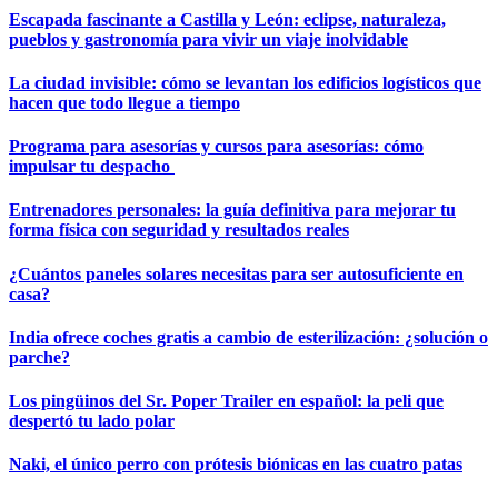
Escapada fascinante a Castilla y León: eclipse, naturaleza,
pueblos y gastronomía para vivir un viaje inolvidable
La ciudad invisible: cómo se levantan los edificios logísticos que
hacen que todo llegue a tiempo
Programa para asesorías y cursos para asesorías: cómo
impulsar tu despacho
Entrenadores personales: la guía definitiva para mejorar tu
forma física con seguridad y resultados reales
¿Cuántos paneles solares necesitas para ser autosuficiente en
casa?
India ofrece coches gratis a cambio de esterilización: ¿solución o
parche?
Los pingüinos del Sr. Poper Trailer en español: la peli que
despertó tu lado polar
Naki, el único perro con prótesis biónicas en las cuatro patas