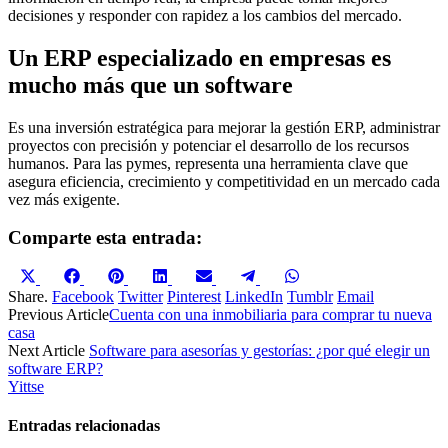
decisiones y responder con rapidez a los cambios del mercado.
Un ERP especializado en empresas es
mucho más que un software
Es una inversión estratégica para mejorar la gestión ERP, administrar
proyectos con precisión y potenciar el desarrollo de los recursos
humanos. Para las pymes, representa una herramienta clave que
asegura eficiencia, crecimiento y competitividad en un mercado cada
vez más exigente.
Comparte esta entrada:
Compartir
Compartir
Compartir
Compartir
Compartir
Compartir
Compartir
en
en
en
en
en
en
en
Share.
Facebook
Twitter
Pinterest
LinkedIn
Tumblr
Email
X
Facebook
Pinterest
LinkedIn
Email
Telegram
WhatsApp
Previous Article
Cuenta con una inmobiliaria para comprar tu nueva
(Twitter)
casa
Next Article
Software para asesorías y gestorías: ¿por qué elegir un
software ERP?
Yittse
Entradas relacionadas