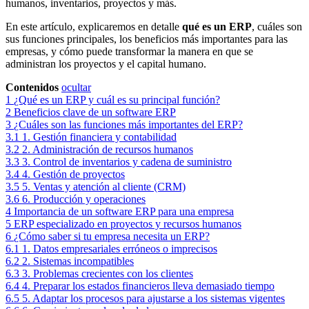
humanos, inventarios, proyectos y más.
En este artículo, explicaremos en detalle
qué es un ERP
, cuáles son
sus funciones principales, los beneficios más importantes para las
empresas, y cómo puede transformar la manera en que se
administran los proyectos y el capital humano.
Contenidos
ocultar
1
¿Qué es un ERP y cuál es su principal función?
2
Beneficios clave de un software ERP
3
¿Cuáles son las funciones más importantes del ERP?
3.1
1. Gestión financiera y contabilidad
3.2
2. Administración de recursos humanos
3.3
3. Control de inventarios y cadena de suministro
3.4
4. Gestión de proyectos
3.5
5. Ventas y atención al cliente (CRM)
3.6
6. Producción y operaciones
4
Importancia de un software ERP para una empresa
5
ERP especializado en proyectos y recursos humanos
6
¿Cómo saber si tu empresa necesita un ERP?
6.1
1. Datos empresariales erróneos o imprecisos
6.2
2. Sistemas incompatibles
6.3
3. Problemas crecientes con los clientes
6.4
4. Preparar los estados financieros lleva demasiado tiempo
6.5
5. Adaptar los procesos para ajustarse a los sistemas vigentes