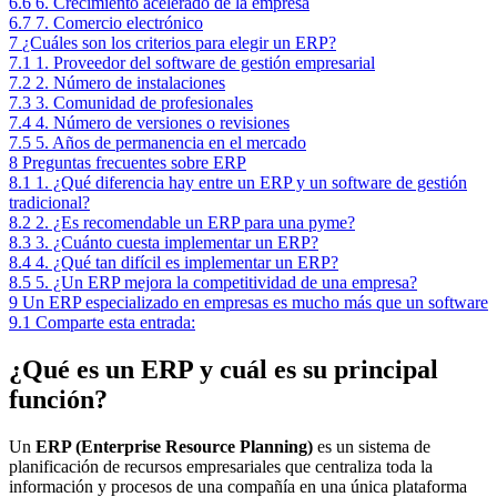
6.6
6. Crecimiento acelerado de la empresa
6.7
7. Comercio electrónico
7
¿Cuáles son los criterios para elegir un ERP?
7.1
1. Proveedor del software de gestión empresarial
7.2
2. Número de instalaciones
7.3
3. Comunidad de profesionales
7.4
4. Número de versiones o revisiones
7.5
5. Años de permanencia en el mercado
8
Preguntas frecuentes sobre ERP
8.1
1. ¿Qué diferencia hay entre un ERP y un software de gestión
tradicional?
8.2
2. ¿Es recomendable un ERP para una pyme?
8.3
3. ¿Cuánto cuesta implementar un ERP?
8.4
4. ¿Qué tan difícil es implementar un ERP?
8.5
5. ¿Un ERP mejora la competitividad de una empresa?
9
Un ERP especializado en empresas es mucho más que un software
9.1
Comparte esta entrada:
¿Qué es un ERP y cuál es su principal
función?
Un
ERP (Enterprise Resource Planning)
es un sistema de
planificación de recursos empresariales que centraliza toda la
información y procesos de una compañía en una única plataforma