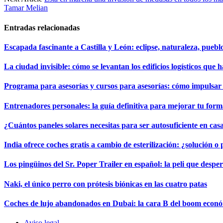
Tamar Melian
Entradas relacionadas
Escapada fascinante a Castilla y León: eclipse, naturaleza, puebl
La ciudad invisible: cómo se levantan los edificios logísticos que 
Programa para asesorías y cursos para asesorías: cómo impulsa
Entrenadores personales: la guía definitiva para mejorar tu forma
¿Cuántos paneles solares necesitas para ser autosuficiente en cas
India ofrece coches gratis a cambio de esterilización: ¿solución o
Los pingüinos del Sr. Poper Trailer en español: la peli que desper
Naki, el único perro con prótesis biónicas en las cuatro patas
Coches de lujo abandonados en Dubai: la cara B del boom econ
Aviso legal