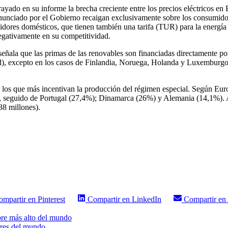
ado en su informe la brecha creciente entre los precios eléctricos en E
a anunciado por el Gobierno recaigan exclusivamente sobre los consumidor
ores domésticos, que tienen también una tarifa (TUR) para la energía e
negativamente en su competitividad.
eñala que las primas de las renovables son financiadas directamente por
), excepto en los casos de Finlandia, Noruega, Holanda y Luxemburgo qu
n los que más incentivan la producción del régimen especial. Según Euro
 seguido de Portugal (27,4%); Dinamarca (26%) y Alemania (14,1%). A
38 millones).
ompartir en
Pinterest
Compartir en
LinkedIn
Compartir en
bre más alto del mundo
ares del mundo