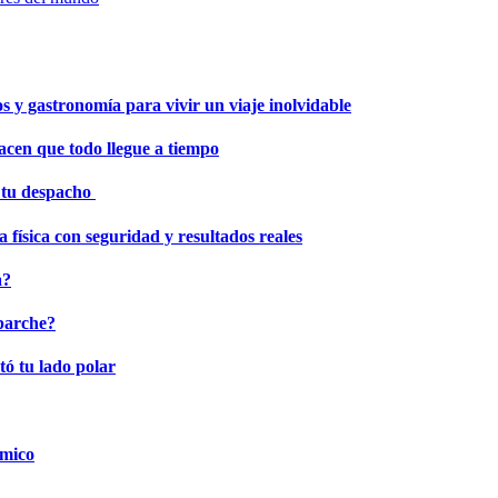
os y gastronomía para vivir un viaje inolvidable
hacen que todo llegue a tiempo
r tu despacho
 física con seguridad y resultados reales
a?
 parche?
tó tu lado polar
ómico