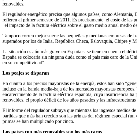
renovables.
El regulador energético precisa que algunos países, como Alemania, Din
refieren al primer semestre de 2011. Es precisamente, el coste de las
"el impacto de la factura eléctrica sobre el gasto medio anual medio de
Tampoco corren mejor suerte las pequeñas y medianas empresas de baj
superados por los de Italia, República Checa, Eslovaquia, Chipre y Ma
La situación es aún más grave en España si se tiene en cuenta el défic
España se colocaría sin ninguna duda como el país más caro de la Unió
en su competitividad".
Los peajes se disparan
En cuanto a los precios mayoristas de la energía, estos han sido "gene
incluso en la banda media-baja de los mercados mayoristas europeos. Y e
encarecimiento de la factura eléctrica española, cuya insuficiencia ha 
renovables, el propio déficit de los años pasados y las infraestructuras
El informe del regulador subraya que mientras los ingresos medios de
partidas que más han crecido son las primas del régimen especial (un 40
primas se han multiplicado por cinco.
Los países con más renovables son los más caros