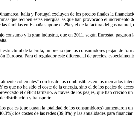
amarca, Italia y Portugal excluyen de los precios finales la financiaci
 primas que reciben estas energías las que han provocado el incremento 
 las familias en España supone el 2% y el de la factura del gas natural,
o consumo y la gran industria, que en 2011, según Eurostat, pagaron l
lta.
it estructural de la tarifa, un precio que los consumidores pagan de for
n Europea. Para el regulador este diferencial de precios, especialment
ralmente coherentes" con los de los combustibles en los mercados intern
s que no ha sido el coste de la energía, sino el de los peajes de acceso 
provocado el déficit tarifario. A través de los peajes, que han crecido un
 de distribución y transporte.
 los peajes (que pagan la totalidad de los consumidores) aumentaron u
,3%); los costes de las redes (39,8%) y las anualidades para financiar e