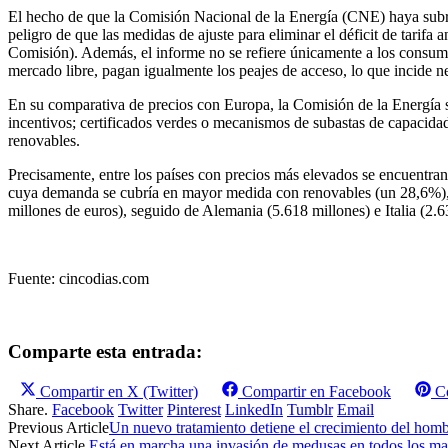
El hecho de que la Comisión Nacional de la Energía (CNE) haya subray
peligro de que las medidas de ajuste para eliminar el déficit de tarif
Comisión). Además, el informe no se refiere únicamente a los consumid
mercado libre, pagan igualmente los peajes de acceso, lo que incide 
En su comparativa de precios con Europa, la Comisión de la Energía s
incentivos; certificados verdes o mecanismos de subastas de capacidad
renovables.
Precisamente, entre los países con precios más elevados se encuentra
cuya demanda se cubría en mayor medida con renovables (un 28,6%),
millones de euros), seguido de Alemania (5.618 millones) e Italia (2.6
Fuente: cincodias.com
Comparte esta entrada:
Compartir en
X (Twitter)
Compartir en
Facebook
C
Share.
Facebook
Twitter
Pinterest
LinkedIn
Tumblr
Email
Previous Article
Un nuevo tratamiento detiene el crecimiento del hom
Next Article
Está en marcha una invasión de medusas en todos los m