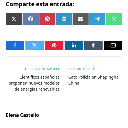
Comparte esta entrada:
Compartir
Compartir
Compartir
Compartir
Compartir
Compartir
Comp
X
Facebook
Pinterest
LinkedIn
Email
Telegram
What
en
en
en
en
en
en
en
(Twitter)
Facebook
Twitter
Pinterest
LinkedIn
Tumblr
Email
PREVIOUS ARTICLE
NEXT ARTICLE
Científicos españoles
Gato Policia en Shapingba,
proponen nuevos modelos
China
de energías renovables
Elena Castello