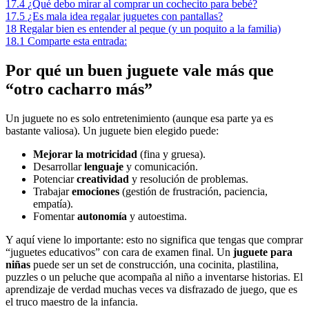
17.4
¿Qué debo mirar al comprar un cochecito para bebé?
17.5
¿Es mala idea regalar juguetes con pantallas?
18
Regalar bien es entender al peque (y un poquito a la familia)
18.1
Comparte esta entrada:
Por qué un buen juguete vale más que
“otro cacharro más”
Un juguete no es solo entretenimiento (aunque esa parte ya es
bastante valiosa). Un juguete bien elegido puede:
Mejorar la motricidad
(fina y gruesa).
Desarrollar
lenguaje
y comunicación.
Potenciar
creatividad
y resolución de problemas.
Trabajar
emociones
(gestión de frustración, paciencia,
empatía).
Fomentar
autonomía
y autoestima.
Y aquí viene lo importante: esto no significa que tengas que comprar
“juguetes educativos” con cara de examen final. Un
juguete para
niñas
puede ser un set de construcción, una cocinita, plastilina,
puzzles o un peluche que acompaña al niño a inventarse historias. El
aprendizaje de verdad muchas veces va disfrazado de juego, que es
el truco maestro de la infancia.