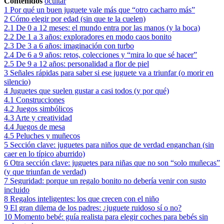
Contenidos
ocultar
1
Por qué un buen juguete vale más que “otro cacharro más”
2
Cómo elegir por edad (sin que te la cuelen)
2.1
De 0 a 12 meses: el mundo entra por las manos (y la boca)
2.2
De 1 a 3 años: exploradores en modo caos bonito
2.3
De 3 a 6 años: imaginación con turbo
2.4
De 6 a 9 años: retos, colecciones y “mira lo que sé hacer”
2.5
De 9 a 12 años: personalidad a flor de piel
3
Señales rápidas para saber si ese juguete va a triunfar (o morir en
silencio)
4
Juguetes que suelen gustar a casi todos (y por qué)
4.1
Construcciones
4.2
Juegos simbólicos
4.3
Arte y creatividad
4.4
Juegos de mesa
4.5
Peluches y muñecos
5
Sección clave: juguetes para niños que de verdad enganchan (sin
caer en lo típico aburrido)
6
Otra sección clave: juguetes para niñas que no son “solo muñecas”
(y que triunfan de verdad)
7
Seguridad: porque un regalo bonito no debería venir con susto
incluido
8
Regalos inteligentes: los que crecen con el niño
9
El gran dilema de los padres: ¿juguete ruidoso sí o no?
10
Momento bebé: guía realista para elegir coches para bebés sin