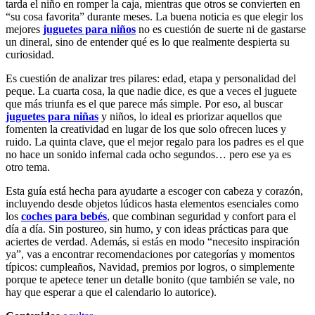
tarda el niño en romper la caja, mientras que otros se convierten en
“su cosa favorita” durante meses. La buena noticia es que elegir los
mejores
juguetes para niños
no es cuestión de suerte ni de gastarse
un dineral, sino de entender qué es lo que realmente despierta su
curiosidad.
Es cuestión de analizar tres pilares: edad, etapa y personalidad del
peque. La cuarta cosa, la que nadie dice, es que a veces el juguete
que más triunfa es el que parece más simple. Por eso, al buscar
juguetes para niñas
y niños, lo ideal es priorizar aquellos que
fomenten la creatividad en lugar de los que solo ofrecen luces y
ruido. La quinta clave, que el mejor regalo para los padres es el que
no hace un sonido infernal cada ocho segundos… pero ese ya es
otro tema.
Esta guía está hecha para ayudarte a escoger con cabeza y corazón,
incluyendo desde objetos lúdicos hasta elementos esenciales como
los
coches para bebés
, que combinan seguridad y confort para el
día a día. Sin postureo, sin humo, y con ideas prácticas para que
aciertes de verdad. Además, si estás en modo “necesito inspiración
ya”, vas a encontrar recomendaciones por categorías y momentos
típicos: cumpleaños, Navidad, premios por logros, o simplemente
porque te apetece tener un detalle bonito (que también se vale, no
hay que esperar a que el calendario lo autorice).