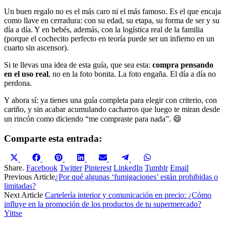
Un buen regalo no es el más caro ni el más famoso. Es el que encaja
como llave en cerradura: con su edad, su etapa, su forma de ser y su
día a día. Y en bebés, además, con la logística real de la familia
(porque el cochecito perfecto en teoría puede ser un infierno en un
cuarto sin ascensor).
Si te llevas una idea de esta guía, que sea esta:
compra pensando
en el uso real
, no en la foto bonita. La foto engaña. El día a día no
perdona.
Y ahora sí: ya tienes una guía completa para elegir con criterio, con
cariño, y sin acabar acumulando cacharros que luego te miran desde
un rincón como diciendo “me compraste para nada”. 😄
Comparte esta entrada:
Compartir
Compartir
Compartir
Compartir
Compartir
Compartir
Compartir
X
Facebook
Pinterest
LinkedIn
Email
Telegram
WhatsApp
en
en
en
en
en
en
en
(Twitter)
Share.
Facebook
Twitter
Pinterest
LinkedIn
Tumblr
Email
Previous Article
¿Por qué algunas ‘fumigaciones’ están prohibidas o
limitadas?
Next Article
Cartelería interior y comunicación en precio: ¿Cómo
influye en la promoción de los productos de tu supermercado?
Yittse