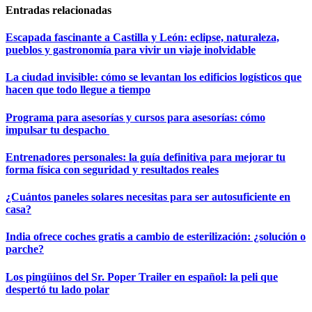
Entradas relacionadas
Escapada fascinante a Castilla y León: eclipse, naturaleza,
pueblos y gastronomía para vivir un viaje inolvidable
La ciudad invisible: cómo se levantan los edificios logísticos que
hacen que todo llegue a tiempo
Programa para asesorías y cursos para asesorías: cómo
impulsar tu despacho
Entrenadores personales: la guía definitiva para mejorar tu
forma física con seguridad y resultados reales
¿Cuántos paneles solares necesitas para ser autosuficiente en
casa?
India ofrece coches gratis a cambio de esterilización: ¿solución o
parche?
Los pingüinos del Sr. Poper Trailer en español: la peli que
despertó tu lado polar