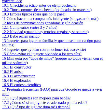
volverte loco
10.1
Checklist práctico antes de elegir cochecito
10.2
Tipos comunes de cochecito (explicado sin marearte)
10.3
Errores típicos (para que no te pase)
11
Cómo hacer una compra más inteligente (sin gastar de más)
12
Ideas de combinaciones ganadoras según ocasión
12.1
Cumpleaños (entre 3 y 7 años)
12.2
Navidad (cuando hay muchos regalos y se saturan)
12.3
Bebé recién nacido
13
Juguetes para jugar en familia (y que no sean un castigo para
adultos)
14
Juguetes que ayudan con emociones (sí, eso existe)
15
Cómo evitar el “juguete olvidado a los tres días”
16
Mini guía por “tipos de niños” (porque no todos vienen con el
mismo software)
16.1
El constructor
16.2
El artista
16.3
El actor/director
16.4
El explorador
16.5
El curioso científico
17
Preguntas frecuentes (FAQ) para que Google se quede a vivir
aquí
17.1
¿Qué juguetes son mejores para bebés?
17.2
¿Cómo sé si un juguete es adecuado para la edad?
17.3
¿Qué tipo de juguete dura más tiempo?