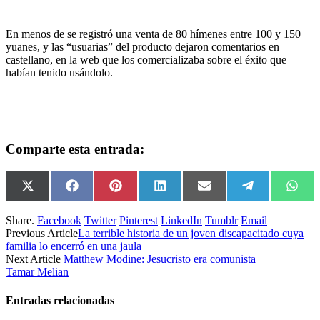
En menos de se registró una venta de 80 hímenes entre 100 y 150
yuanes, y las “usuarias” del producto dejaron comentarios en
castellano, en la web que los comercializaba sobre el éxito que
habían tenido usándolo.
Comparte esta entrada:
Compartir
Compartir
Compartir
Compartir
Compartir
Compartir
Comp
X
Facebook
Pinterest
LinkedIn
Email
Telegram
Wha
en
en
en
en
en
en
en
(Twitter)
Share.
Facebook
Twitter
Pinterest
LinkedIn
Tumblr
Email
Previous Article
La terrible historia de un joven discapacitado cuya
familia lo encerró en una jaula
Next Article
Matthew Modine: Jesucristo era comunista
Tamar Melian
Entradas relacionadas