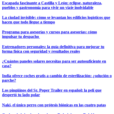
Escapada fascinante a Castilla y León: eclipse, naturaleza,
pueblos y gastronomía para vivir un viaje inolvidable
La ciudad invisible: cómo se levantan los edificios logísticos que
hacen que todo llegue a tiempo
Programa para asesorías y cursos para asesorías: cómo
impulsar tu despacho
Entrenadores personales: la guía definitiva para mejorar tu
forma física con seguridad y resultados reales
¿Cuántos paneles solares necesitas para ser autosuficiente en
casa?
India ofrece coches gratis a cambio de esterilización: ¿solución o
parche?
Los pingüinos del Sr. Poper Trailer en español: la peli que
despertó tu lado polar
Naki, el único perro con prótesis biónicas en las cuatro patas