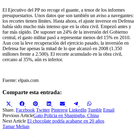
El Ejecutivo del PP no recoge el guante, a tenor de los informes
presupuestarios. Unos datos que son también un aviso a navegantes:
los recortes tienen límites. Hasta ahora, el ajuste inversor en Defensa
había sido mucho más intenso que en la obra civil. Empezó antes y
fue más rápido. De suponer un 24% de la inversión del Gobierno
central, el gasto militar pasó a representar menos del 15% en 2010.
Aun con la leve recuperación del ejercicio pasado, la inversión en
Defensa fue apenas la mitad de lo que alcanzó en 2008 (1.350
millones frente a 2.500). El recorte acumulado en la obra civil,
cercano al 35%, aún es inferior.
Fuente: elpais.com
Comparte esta entrada:
Compartir
Compartir
Compartir
Compartir
Compartir
Compartir
Compartir
en
en
en
en
en
en
en
Share.
Facebook
Twitter
Pinterest
LinkedIn
Tumblr
Email
X
Facebook
Pinterest
LinkedIn
Email
Telegram
WhatsApp
Previous Article
Gato Policia en Shapingba, China
(Twitter)
Next Article
El chocolate podría acabarse en 20 años
Tamar Melian