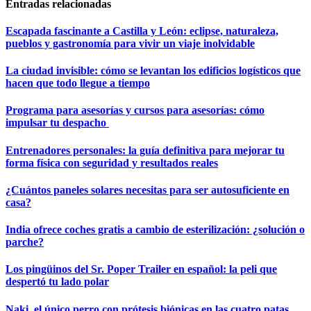
Entradas relacionadas
Escapada fascinante a Castilla y León: eclipse, naturaleza,
pueblos y gastronomía para vivir un viaje inolvidable
La ciudad invisible: cómo se levantan los edificios logísticos que
hacen que todo llegue a tiempo
Programa para asesorías y cursos para asesorías: cómo
impulsar tu despacho
Entrenadores personales: la guía definitiva para mejorar tu
forma física con seguridad y resultados reales
¿Cuántos paneles solares necesitas para ser autosuficiente en
casa?
India ofrece coches gratis a cambio de esterilización: ¿solución o
parche?
Los pingüinos del Sr. Poper Trailer en español: la peli que
despertó tu lado polar
Naki, el único perro con prótesis biónicas en las cuatro patas