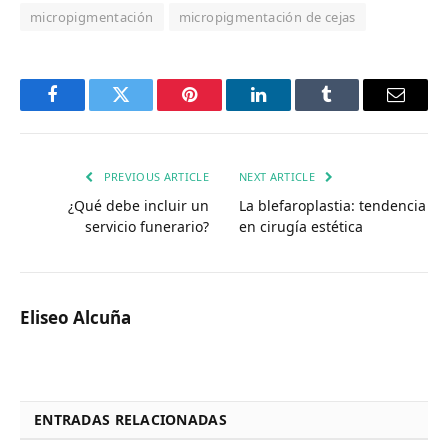
micropigmentación
micropigmentación de cejas
Facebook
Twitter
Pinterest
LinkedIn
Tumblr
Email
PREVIOUS ARTICLE
NEXT ARTICLE
¿Qué debe incluir un
La blefaroplastia: tendencia
servicio funerario?
en cirugía estética
Eliseo Alcuña
ENTRADAS RELACIONADAS