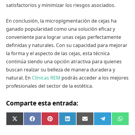
satisfactorios y minimizar los riesgos asociados.
En conclusión, la micropigmentación de cejas ha
ganado popularidad como una solución eficaz y
conveniente para lograr unas cejas perfectamente
definidas y naturales. Con su capacidad para mejorar
la forma y el aspecto de las cejas, esta técnica
continúa siendo una opción atractiva para quienes
buscan realzar su belleza de manera duradera y
natural. En
Clínicas REM
podrás acceder a los mejores
profesionales del sector de la estética.
Comparte esta entrada:
Compartir
Compartir
Compartir
Compartir
Compartir
Compartir
Comp
X
Facebook
Pinterest
LinkedIn
Email
Telegram
What
en
en
en
en
en
en
en
(Twitter)