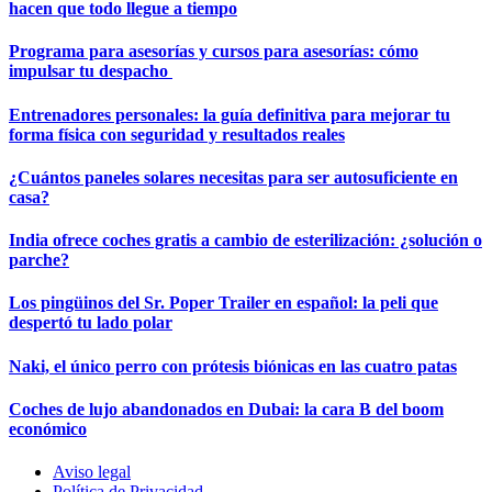
hacen que todo llegue a tiempo
Programa para asesorías y cursos para asesorías: cómo
impulsar tu despacho
Entrenadores personales: la guía definitiva para mejorar tu
forma física con seguridad y resultados reales
¿Cuántos paneles solares necesitas para ser autosuficiente en
casa?
India ofrece coches gratis a cambio de esterilización: ¿solución o
parche?
Los pingüinos del Sr. Poper Trailer en español: la peli que
despertó tu lado polar
Naki, el único perro con prótesis biónicas en las cuatro patas
Coches de lujo abandonados en Dubai: la cara B del boom
económico
Aviso legal
Política de Privacidad