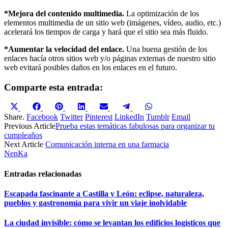
*Mejora del contenido multimedia.
La optimización de los
elementos multimedia de un sitio web (imágenes, vídeo, audio, etc.)
acelerará los tiempos de carga y hará que el sitio sea más fluido.
*Aumentar la velocidad del enlace.
Una buena gestión de los
enlaces hacía otros sitios web y/o páginas externas de nuestro sitio
web evitará posibles daños en los enlaces en el futuro.
Comparte esta entrada:
Compartir
Compartir
Compartir
Compartir
Compartir
Compartir
Compartir
en
en
en
en
en
en
en
Share.
Facebook
Twitter
Pinterest
LinkedIn
Tumblr
Email
X
Facebook
Pinterest
LinkedIn
Email
Telegram
WhatsApp
Previous Article
Prueba estas temáticas fabulosas para organizar tu
(Twitter)
cumpleaños
Next Article
Comunicación interna en una farmacia
NenKa
Entradas relacionadas
Escapada fascinante a Castilla y León: eclipse, naturaleza,
pueblos y gastronomía para vivir un viaje inolvidable
La ciudad invisible: cómo se levantan los edificios logísticos que