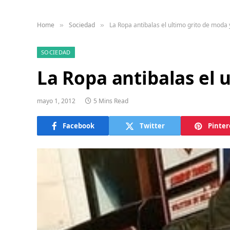
Home
Sociedad
La Ropa antibalas el ultimo grito de moda
»
»
SOCIEDAD
La Ropa antibalas el 
mayo 1, 2012
5 Mins Read
Facebook
Twitter
Pinter