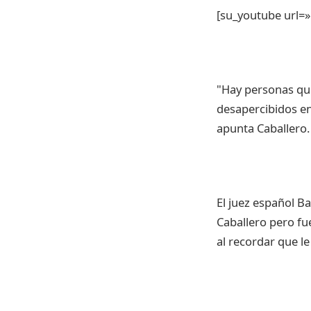
[su_youtube url=
"Hay personas que
desapercibidos en
apunta Caballero.
El juez español B
Caballero pero fu
al recordar que l