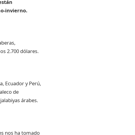
están
o-invierno.
aberas,
os 2.700 dólares.
a, Ecuador y Perú,
aleco de
jalabiyas árabes.
ues nos ha tomado