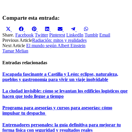
Comparte esta entrada:
Compartir
Compartir
Compartir
Compartir
Compartir
Compartir
Compartir
X
Facebook
Pinterest
LinkedIn
Email
Telegram
WhatsApp
en
en
en
en
en
en
en
(Twitter)
Share.
Facebook
Twitter
Pinterest
LinkedIn
Tumblr
Email
Previous Article
Radiación: mitos y realidades
Next Article
El mundo según Albert Einstein
Tamar Melian
Entradas relacionadas
Escapada fascinante a Castilla y León: eclipse, naturaleza,
pueblos y gastronomía para vivir un viaje inolvidable
La ciudad invisible: cómo se levantan los edificios logísticos que
hacen que todo llegue a tiempo
Programa para asesorías y cursos para asesorías: cómo
impulsar tu despacho
Entrenadores personales: la guía definitiva para mejorar tu
forma física con seguridad y resultados reales