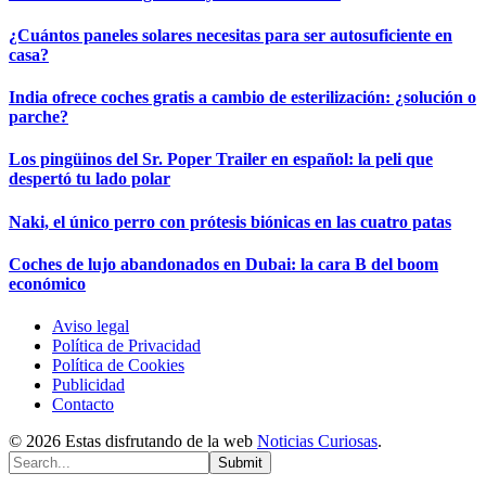
¿Cuántos paneles solares necesitas para ser autosuficiente en
casa?
India ofrece coches gratis a cambio de esterilización: ¿solución o
parche?
Los pingüinos del Sr. Poper Trailer en español: la peli que
despertó tu lado polar
Naki, el único perro con prótesis biónicas en las cuatro patas
Coches de lujo abandonados en Dubai: la cara B del boom
económico
Aviso legal
Política de Privacidad
Política de Cookies
Publicidad
Contacto
© 2026 Estas disfrutando de la web
Noticias Curiosas
.
Submit