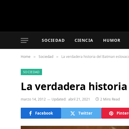
SOCIEDAD
CIENCIA
HUMOR
Home
Sociedad
La verdadera historia del Batman eslovac
»
»
SOCIEDAD
La verdadera histori
marzo 14, 2012
Updated:
abril 21, 2021
2 Mins Read
Facebook
Twitter
Pinter