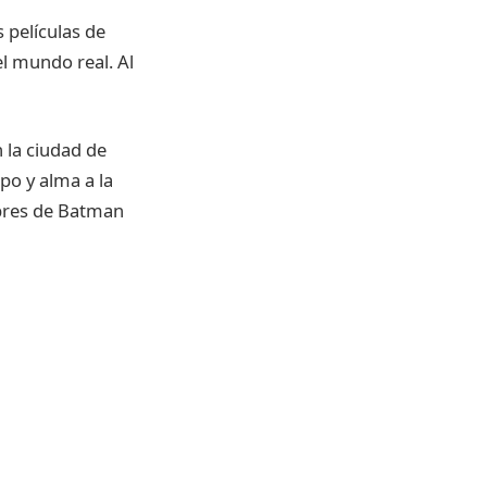
 películas de
l mundo real. Al
 la ciudad de
o y alma a la
mbres de Batman