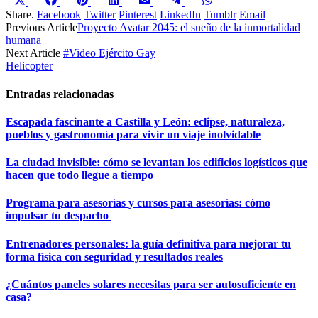
Compartir
Compartir
Compartir
Compartir
Compartir
Compartir
Compartir
en
en
en
en
en
en
en
Share.
Facebook
Twitter
Pinterest
LinkedIn
Tumblr
Email
X
Facebook
Pinterest
LinkedIn
Email
Telegram
WhatsApp
Previous Article
Proyecto Avatar 2045: el sueño de la inmortalidad
(Twitter)
humana
Next Article
#Video Ejército Gay
Helicopter
Entradas relacionadas
Escapada fascinante a Castilla y León: eclipse, naturaleza,
pueblos y gastronomía para vivir un viaje inolvidable
La ciudad invisible: cómo se levantan los edificios logísticos que
hacen que todo llegue a tiempo
Programa para asesorías y cursos para asesorías: cómo
impulsar tu despacho
Entrenadores personales: la guía definitiva para mejorar tu
forma física con seguridad y resultados reales
¿Cuántos paneles solares necesitas para ser autosuficiente en
casa?