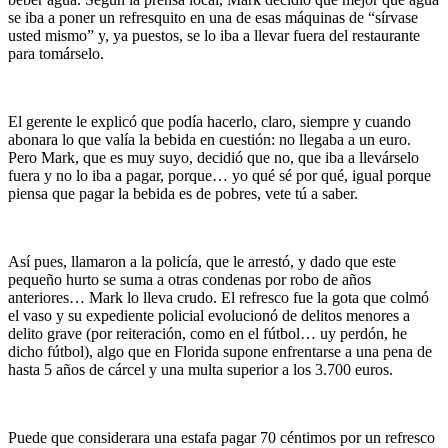
se iba a poner un refresquito en una de esas máquinas de “sírvase
usted mismo” y, ya puestos, se lo iba a llevar fuera del restaurante
para tomárselo.
El gerente le explicó que podía hacerlo, claro, siempre y cuando
abonara lo que valía la bebida en cuestión: no llegaba a un euro.
Pero Mark, que es muy suyo, decidió que no, que iba a llevárselo
fuera y no lo iba a pagar, porque… yo qué sé por qué, igual porque
piensa que pagar la bebida es de pobres, vete tú a saber.
Así pues, llamaron a la policía, que le arrestó, y dado que este
pequeño hurto se suma a otras condenas por robo de años
anteriores… Mark lo lleva crudo. El refresco fue la gota que colmó
el vaso y su expediente policial evolucionó de delitos menores a
delito grave (por reiteración, como en el fútbol… uy perdón, he
dicho fútbol), algo que en Florida supone enfrentarse a una pena de
hasta 5 años de cárcel y una multa superior a los 3.700 euros.
Puede que considerara una estafa pagar 70 céntimos por un refresco