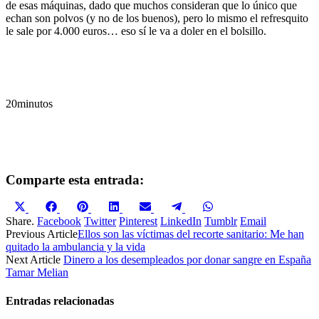
de esas máquinas, dado que muchos consideran que lo único que
echan son polvos (y no de los buenos), pero lo mismo el refresquito
le sale por 4.000 euros… eso sí le va a doler en el bolsillo.
20minutos
Comparte esta entrada:
Compartir
Compartir
Compartir
Compartir
Compartir
Compartir
Compartir
en
en
en
en
en
en
en
Share.
Facebook
Twitter
Pinterest
LinkedIn
Tumblr
Email
X
Facebook
Pinterest
LinkedIn
Email
Telegram
WhatsApp
Previous Article
Ellos son las víctimas del recorte sanitario: Me han
(Twitter)
quitado la ambulancia y la vida
Next Article
Dinero a los desempleados por donar sangre en España
Tamar Melian
Entradas relacionadas