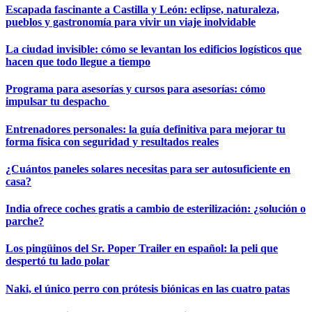
Escapada fascinante a Castilla y León: eclipse, naturaleza,
pueblos y gastronomía para vivir un viaje inolvidable
La ciudad invisible: cómo se levantan los edificios logísticos que
hacen que todo llegue a tiempo
Programa para asesorías y cursos para asesorías: cómo
impulsar tu despacho
Entrenadores personales: la guía definitiva para mejorar tu
forma física con seguridad y resultados reales
¿Cuántos paneles solares necesitas para ser autosuficiente en
casa?
India ofrece coches gratis a cambio de esterilización: ¿solución o
parche?
Los pingüinos del Sr. Poper Trailer en español: la peli que
despertó tu lado polar
Naki, el único perro con prótesis biónicas en las cuatro patas