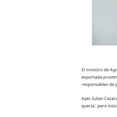
El ministro de Ag
exportada proven
responsables de p
Ayer, Iulian Caza
quería', pero ins