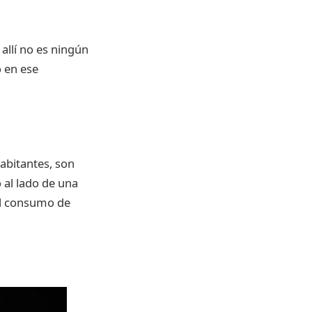
allí no es ningún
o en ese
habitantes, son
 al lado de una
el consumo de