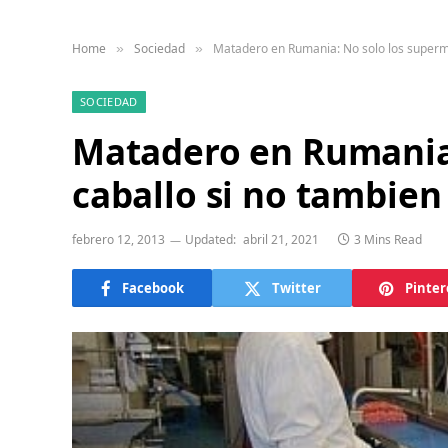
Home
Sociedad
Matadero en Rumania: No solo los superme
»
»
SOCIEDAD
Matadero en Rumania:
caballo si no tambien
febrero 12, 2013
Updated:
abril 21, 2021
3 Mins Read
Facebook
Twitter
Pinter