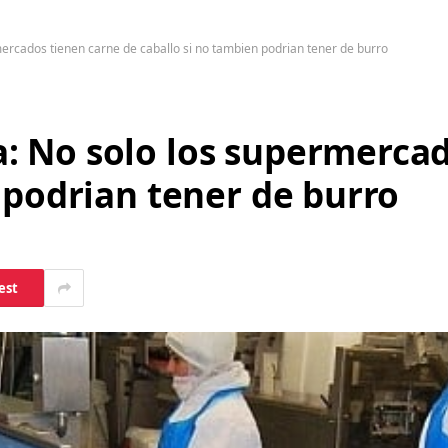
rcados tienen carne de caballo si no tambien podrian tener de burro
 No solo los supermercad
 podrian tener de burro
est