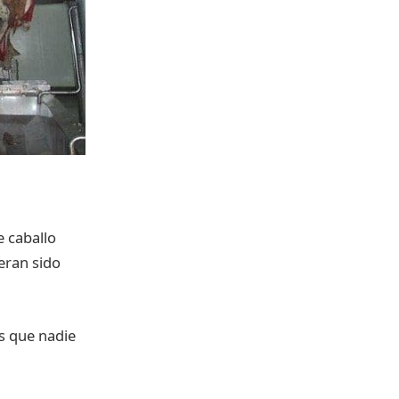
e caballo
eran sido
os que nadie