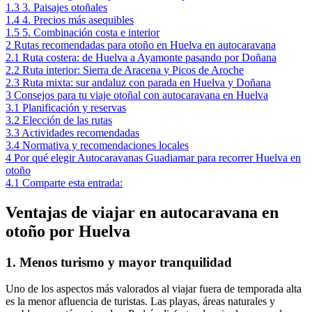
1.3
3. Paisajes otoñales
1.4
4. Precios más asequibles
1.5
5. Combinación costa e interior
2
Rutas recomendadas para otoño en Huelva en autocaravana
2.1
Ruta costera: de Huelva a Ayamonte pasando por Doñana
2.2
Ruta interior: Sierra de Aracena y Picos de Aroche
2.3
Ruta mixta: sur andaluz con parada en Huelva y Doñana
3
Consejos para tu viaje otoñal con autocaravana en Huelva
3.1
Planificación y reservas
3.2
Elección de las rutas
3.3
Actividades recomendadas
3.4
Normativa y recomendaciones locales
4
Por qué elegir Autocaravanas Guadiamar para recorrer Huelva en
otoño
4.1
Comparte esta entrada:
Ventajas de viajar en autocaravana en
otoño por Huelva
1. Menos turismo y mayor tranquilidad
Uno de los aspectos más valorados al viajar fuera de temporada alta
es la menor afluencia de turistas. Las playas, áreas naturales y