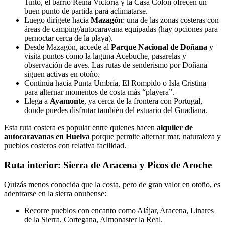
Tinto, el barrio Reina Victoria y la Casa Colón ofrecen un
buen punto de partida para aclimatarse.
Luego dirígete hacia
Mazagón
: una de las zonas costeras con
áreas de camping/autocaravana equipadas (hay opciones para
pernoctar cerca de la playa).
Desde Mazagón, accede al
Parque Nacional de Doñana
y
visita puntos como la laguna Acebuche, pasarelas y
observación de aves. Las rutas de senderismo por Doñana
siguen activas en otoño.
Continúa hacia Punta Umbría, El Rompido o Isla Cristina
para alternar momentos de costa más “playera”.
Llega a
Ayamonte
, ya cerca de la frontera con Portugal,
donde puedes disfrutar también del estuario del Guadiana.
Esta ruta costera es popular entre quienes hacen
alquiler de
autocaravanas en Huelva
porque permite alternar mar, naturaleza y
pueblos costeros con relativa facilidad.
Ruta interior: Sierra de Aracena y Picos de Aroche
Quizás menos conocida que la costa, pero de gran valor en otoño, es
adentrarse en la sierra onubense:
Recorre pueblos con encanto como Alájar, Aracena, Linares
de la Sierra, Cortegana, Almonaster la Real.