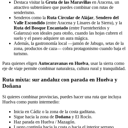
Destaca visitar la
Gruta de las Maravillas
en Aracena, un
atractivo subterráneo que puedes combinar con rutas de
senderismo.
Senderos como la
Ruta Circular de Alájar
,
Sendero del
Valle Escondido
(entre Aracena y Linares de la Sierra), y la
Ruta del Bosque Encantado
(entre Fuenteheridos y
Galaroza) son ideales para otoño, cuando las hojas cubren el
suelo y el paseo adquiere un aura mágica.
Además, la gastronomía local —jamón de Jabugo, setas de la
zona, productos de caza— cobra protagonismo cuando baja el
turismo.
Para quienes eligen
Autocaravanas en Huelva
, usar la sierra como
eje de viaje permite combinar naturaleza, cultura rural y tranquilidad.
Ruta mixta: sur andaluz con parada en Huelva y
Doñana
Si quieres combinar provincias, puedes hacer una ruta que incluya
Huelva como punto intermedio:
Inicia en Cádiz o la zona de la costa gaditana.
Sigue hacia la zona de
Doñana
y El Rocío.
Haz parada en Huelva / Mazagón.
Luego continúa hacia la costa o hacia el interior serrano.