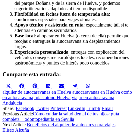
del parque Doñana y de la sierra de Huelva, y podemos
sugerir itinerarios adaptados al tiempo disponible.
Flexibilidad en fechas fuera de temporada alta
:
condiciones especiales para viajes otoñales.
Apoyo técnico y asistencia en ruta
: especialmente útil si te
adentras en caminos secundarios.
Base local
: al operar en Huelva (o cerca de ella) permite que
recojas o entregues la autocaravana sin desplazamientos
largos.
Experiencia personalizada
: entregas con explicación del
vehículo, consejos meteorológicos locales, recomendaciones
gastronómicas y puntos de interés poco conocidos.
Comparte esta entrada:
Compartir
Compartir
Compartir
Compartir
Compartir
Compartir
Compartir
en
en
en
en
en
en
en
alquiler de autocaravanas en Huelva
autocaravanas en Huelva
otoño
X
Facebook
Pinterest
LinkedIn
Email
Telegram
WhatsApp
en autocaravana
rutas otoño Huelva
viajar en autocaravana
(Twitter)
Andalucía
Share.
Facebook
Twitter
Pinterest
LinkedIn
Tumblr
Email
Previous Article
Cómo cuidar la salud dental de tus hijos: guía
completa + odontopediatría en Sevilla
Next Article
Beneficios del alquiler de autocares para viajes
Eliseo Alcuña