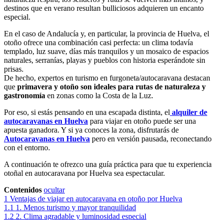
destinos que en verano resultan bulliciosos adquieren un encanto
especial.
En el caso de Andalucía y, en particular, la provincia de Huelva, el
otoño ofrece una combinación casi perfecta: un clima todavía
templado, luz suave, días más tranquilos y un mosaico de espacios
naturales, serranías, playas y pueblos con historia esperándote sin
prisas.
De hecho, expertos en turismo en furgoneta/autocaravana destacan
que
primavera y otoño son ideales para rutas de naturaleza y
gastronomía
en zonas como la Costa de la Luz.
Por eso, si estás pensando en una escapada distinta, el
alquiler de
autocaravanas en Huelva
para viajar en otoño puede ser una
apuesta ganadora. Y si ya conoces la zona, disfrutarás de
Autocaravanas en Huelva
pero en versión pausada, reconectando
con el entorno.
A continuación te ofrezco una guía práctica para que tu experiencia
otoñal en autocaravana por Huelva sea espectacular.
Contenidos
ocultar
1
Ventajas de viajar en autocaravana en otoño por Huelva
1.1
1. Menos turismo y mayor tranquilidad
1.2
2. Clima agradable y luminosidad especial