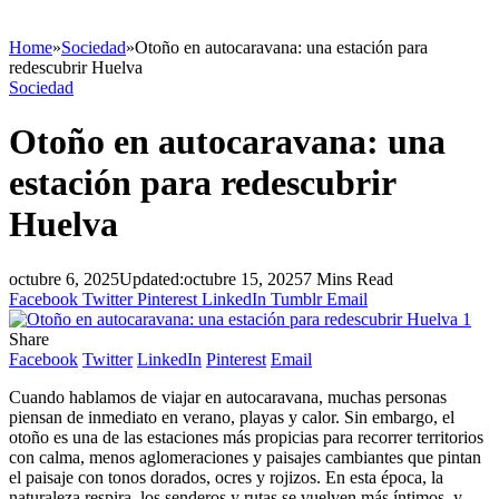
Home
»
Sociedad
»
Otoño en autocaravana: una estación para
redescubrir Huelva
Sociedad
Otoño en autocaravana: una
estación para redescubrir
Huelva
octubre 6, 2025
Updated:
octubre 15, 2025
7 Mins Read
Facebook
Twitter
Pinterest
LinkedIn
Tumblr
Email
Share
Facebook
Twitter
LinkedIn
Pinterest
Email
Cuando hablamos de viajar en autocaravana, muchas personas
piensan de inmediato en verano, playas y calor. Sin embargo, el
otoño es una de las estaciones más propicias para recorrer territorios
con calma, menos aglomeraciones y paisajes cambiantes que pintan
el paisaje con tonos dorados, ocres y rojizos. En esta época, la
naturaleza respira, los senderos y rutas se vuelven más íntimos, y