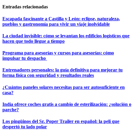
Entradas relacionadas
Escapada fascinante a Castilla y León: eclipse, naturaleza,
pueblos y gastronomía para vivir un viaje inolvidable
La ciudad invisible: cómo se levantan los edificios logísticos que
hacen que todo llegue a tiempo
Programa para asesorías y cursos para asesorías: cómo
impulsar tu despacho
Entrenadores personales: la guía definitiva para mejorar tu
forma física con seguridad y resultados reales
¿Cuántos paneles solares necesitas para ser autosuficiente en
casa?
India ofrece coches gratis a cambio de esterilización: ¿solución o
parche?
Los pingüinos del Sr. Poper Trailer en español: la peli que
despertó tu lado polar