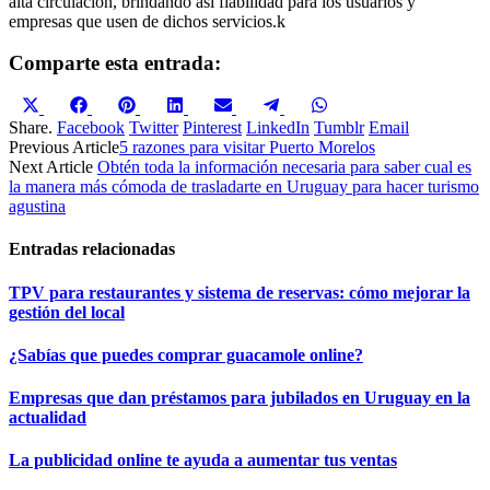
alta circulación, brindando así fiabilidad para los usuarios y
empresas que usen de dichos servicios.k
Comparte esta entrada:
Compartir
Compartir
Compartir
Compartir
Compartir
Compartir
Compartir
en
en
en
en
en
en
en
Share.
Facebook
Twitter
Pinterest
LinkedIn
Tumblr
Email
X
Facebook
Pinterest
LinkedIn
Email
Telegram
WhatsApp
Previous Article
5 razones para visitar Puerto Morelos
(Twitter)
Next Article
Obtén toda la información necesaria para saber cual es
la manera más cómoda de trasladarte en Uruguay para hacer turismo
agustina
Entradas relacionadas
TPV para restaurantes y sistema de reservas: cómo mejorar la
gestión del local
¿Sabías que puedes comprar guacamole online?
Empresas que dan préstamos para jubilados en Uruguay en la
actualidad
La publicidad online te ayuda a aumentar tus ventas