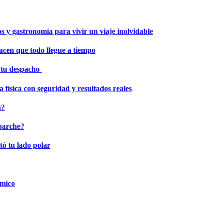
os y gastronomía para vivir un viaje inolvidable
hacen que todo llegue a tiempo
r tu despacho
 física con seguridad y resultados reales
a?
 parche?
tó tu lado polar
ómico