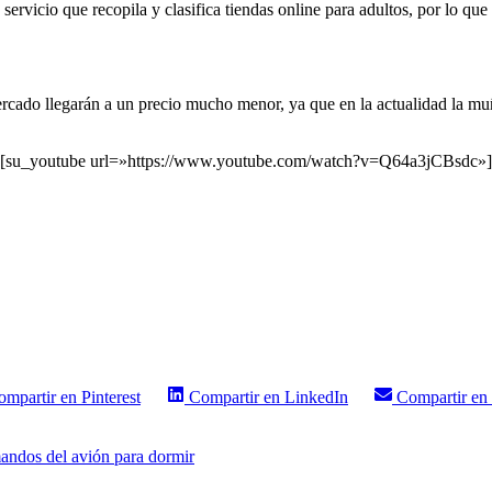
ervicio que recopila y clasifica tiendas online para adultos, por lo que
rcado llegarán a un precio mucho menor, ya que en la actualidad la muñe
[su_youtube url=»https://www.youtube.com/watch?v=Q64a3jCBsdc»]
ompartir en
Pinterest
Compartir en
LinkedIn
Compartir en
 mandos del avión para dormir