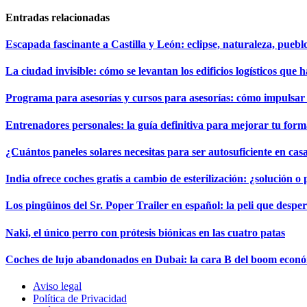
Entradas relacionadas
Escapada fascinante a Castilla y León: eclipse, naturaleza, puebl
La ciudad invisible: cómo se levantan los edificios logísticos que 
Programa para asesorías y cursos para asesorías: cómo impulsa
Entrenadores personales: la guía definitiva para mejorar tu forma
¿Cuántos paneles solares necesitas para ser autosuficiente en cas
India ofrece coches gratis a cambio de esterilización: ¿solución o
Los pingüinos del Sr. Poper Trailer en español: la peli que desper
Naki, el único perro con prótesis biónicas en las cuatro patas
Coches de lujo abandonados en Dubai: la cara B del boom econ
Aviso legal
Política de Privacidad