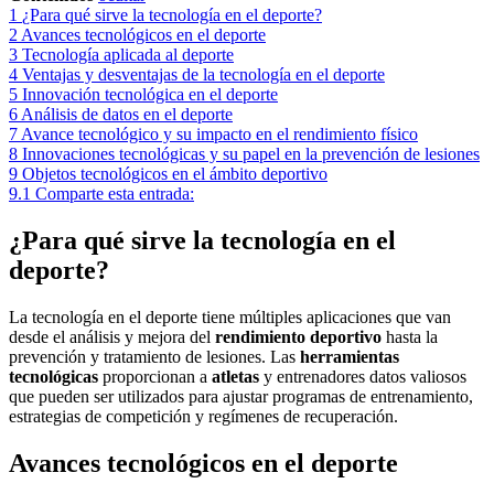
1
¿Para qué sirve la tecnología en el deporte?
2
Avances tecnológicos en el deporte
3
Tecnología aplicada al deporte
4
Ventajas y desventajas de la tecnología en el deporte
5
Innovación tecnológica en el deporte
6
Análisis de datos en el deporte
7
Avance tecnológico y su impacto en el rendimiento físico
8
Innovaciones tecnológicas y su papel en la prevención de lesiones
9
Objetos tecnológicos en el ámbito deportivo
9.1
Comparte esta entrada:
¿Para qué sirve la tecnología en el
deporte?
La tecnología en el deporte tiene múltiples aplicaciones que van
desde el análisis y mejora del
rendimiento deportivo
hasta la
prevención y tratamiento de lesiones. Las
herramientas
tecnológicas
proporcionan a
atletas
y entrenadores datos valiosos
que pueden ser utilizados para ajustar programas de entrenamiento,
estrategias de competición y regímenes de recuperación.
Avances tecnológicos en el deporte