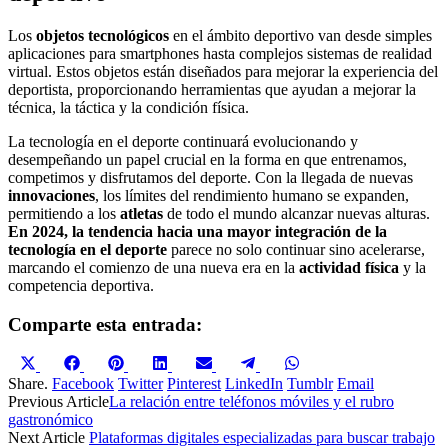
Los
objetos tecnológicos
en el ámbito deportivo van desde simples
aplicaciones para smartphones hasta complejos sistemas de realidad
virtual. Estos objetos están diseñados para mejorar la experiencia del
deportista, proporcionando herramientas que ayudan a mejorar la
técnica, la táctica y la condición física.
La tecnología en el deporte continuará evolucionando y
desempeñando un papel crucial en la forma en que entrenamos,
competimos y disfrutamos del deporte. Con la llegada de nuevas
innovaciones
, los límites del rendimiento humano se expanden,
permitiendo a los
atletas
de todo el mundo alcanzar nuevas alturas.
En 2024, la tendencia hacia una mayor integración de la
tecnología en el deporte
parece no solo continuar sino acelerarse,
marcando el comienzo de una nueva era en la
actividad física
y la
competencia deportiva.
Comparte esta entrada:
Compartir
Compartir
Compartir
Compartir
Compartir
Compartir
Compartir
en
en
en
en
en
en
en
Share.
Facebook
Twitter
Pinterest
LinkedIn
Tumblr
Email
X
Facebook
Pinterest
LinkedIn
Email
Telegram
WhatsApp
Previous Article
La relación entre teléfonos móviles y el rubro
(Twitter)
gastronómico
Next Article
Plataformas digitales especializadas para buscar trabajo