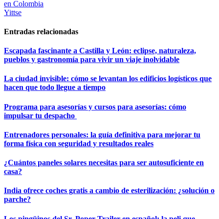
en Colombia
Yittse
Entradas relacionadas
Escapada fascinante a Castilla y León: eclipse, naturaleza,
pueblos y gastronomía para vivir un viaje inolvidable
La ciudad invisible: cómo se levantan los edificios logísticos que
hacen que todo llegue a tiempo
Programa para asesorías y cursos para asesorías: cómo
impulsar tu despacho
Entrenadores personales: la guía definitiva para mejorar tu
forma física con seguridad y resultados reales
¿Cuántos paneles solares necesitas para ser autosuficiente en
casa?
India ofrece coches gratis a cambio de esterilización: ¿solución o
parche?
Los pingüinos del Sr. Poper Trailer en español: la peli que