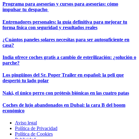
Programa para asesorías y cursos para asesorías: cómo
impulsar tu despacho
Entrenadores personales: la guía definitiva para mejorar tu
forma física con seguridad y resultados reales
¿Cuántos paneles solares necesitas para ser autosuficiente en
casa?
India ofrece coches gratis a cambio de esterilización: ¿solución o
parche?
Los pingüinos del Sr. Poper Trailer en español: la peli que
despertó tu lado polar
Naki, el único perro con prótesis biónicas en las cuatro patas
Coches de lujo abandonados en Dubai: la cara B del boom
económico
Aviso legal
Política de Privacidad
Política de Cookies