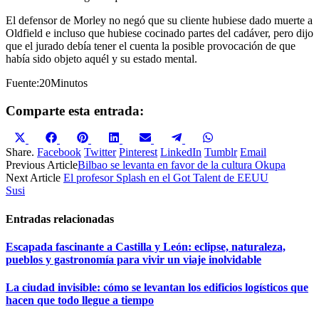
El
defensor
de Morley no
negó
que
su
cliente
hubiese
dado
muerte
a
Oldfield
e
incluso
que
hubiese
cocinado
partes
del
cadáver
,
pero
dijo
que
el
jurado
debía
tener
el
cuenta
la
posible
provocación
de
que
había
sido
objeto
aquél
y
su
estado
mental.
Fuente
:
20Minutos
Comparte esta entrada:
Compartir
Compartir
Compartir
Compartir
Compartir
Compartir
Compartir
en
en
en
en
en
en
en
Share.
Facebook
Twitter
Pinterest
LinkedIn
Tumblr
Email
X
Facebook
Pinterest
LinkedIn
Email
Telegram
WhatsApp
Previous Article
Bilbao se levanta en favor de la cultura Okupa
(Twitter)
Next Article
El profesor Splash en el Got Talent de EEUU
Susi
Entradas relacionadas
Escapada fascinante a Castilla y León: eclipse, naturaleza,
pueblos y gastronomía para vivir un viaje inolvidable
La ciudad invisible: cómo se levantan los edificios logísticos que
hacen que todo llegue a tiempo