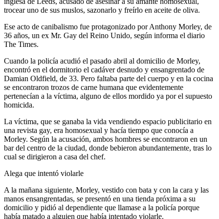
inglesa
de Leeds,
acusado
de
asesinar
a
su
amante
homosexual,
trocear
uno
de
sus
muslos
,
sazonarlo
y
freírlo
en
aceite
de
oliva
.
Ese
acto
de
canibalismo
fue
protagonizado
por
Anthony Morley, de
36
años
, un ex Mr. Gay del
Reino
Unido
,
según
informa
el
diario
The Times.
Cuando
la
policía
acudió
el
pasado
abril
al
domicilio
de Morley,
encontró
en el
dormitorio
el
cadáver
desnudo
y
ensangrentado
de
Damian
Oldfield
, de 33.
Pero
faltaba
parte
del
cuerpo
y en la
cocina
se
encontraron
trozos
de carne
humana
que
evidentemente
pertenecían
a la
víctima
,
alguno
de
ellos
mordido
ya
por
el
supuesto
homicida
.
La
víctima
,
que
se
ganaba
la
vida
vendiendo
espacio
publicitario
en
una
revista
gay, era homosexual y
hacía
tiempo
que
conocía
a
Morley.
Según
la
acusación
,
ambos
hombres se
encontraron
en un
bar del
centro
de la
ciudad
,
donde
bebieron
abundantemente
,
tras
lo
cual
se
dirigieron
a casa del chef.
Alega
que
intentó
violarle
A la
mañana
siguiente
, Morley,
vestido
con
bata
y con la
cara
y
las
manos
ensangrentadas
, se
presentó
en
una
tienda
próxima
a
su
domicilio
y
pidió
al
dependiente
que
llamase
a la
policía
porque
había
matado
a
alguien
que
había
intentado
violarle
.