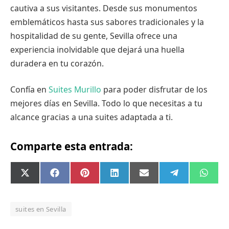
cautiva a sus visitantes. Desde sus monumentos
emblemáticos hasta sus sabores tradicionales y la
hospitalidad de su gente, Sevilla ofrece una
experiencia inolvidable que dejará una huella
duradera en tu corazón.
Confía en
Suites Murillo
para poder disfrutar de los
mejores días en Sevilla. Todo lo que necesitas a tu
alcance gracias a una suites adaptada a ti.
Comparte esta entrada:
Compartir
Compartir
Compartir
Compartir
Compartir
Compartir
Comp
X
Facebook
Pinterest
LinkedIn
Email
Telegram
What
en
en
en
en
en
en
en
(Twitter)
suites en Sevilla